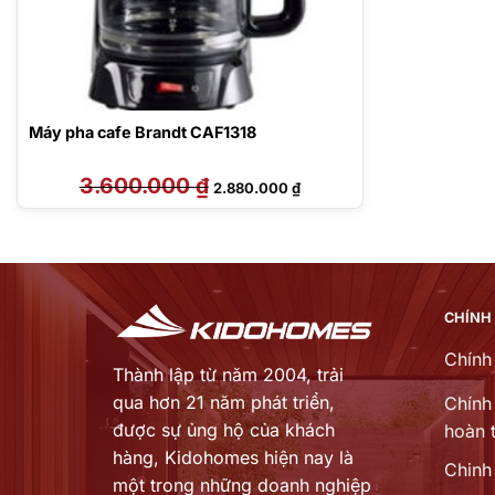
Máy pha cafe Brandt CAF1318
3.600.000
₫
Giá
Giá
2.880.000
₫
gốc
hiện
là:
tại
3.600.000 ₫.
là:
2.880.000 ₫.
CHÍNH
Chính
Thành lập từ năm 2004, trải
qua hơn 21 năm phát triển,
Chính 
được sự ủng hộ của khách
hoàn t
hàng,
Kidohomes hiện nay là
Chinh
một trong những doanh nghiệp