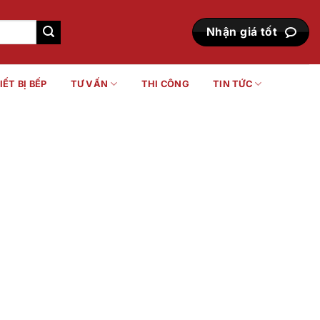
Nhận giá tốt
IẾT BỊ BẾP
TƯ VẤN
THI CÔNG
TIN TỨC