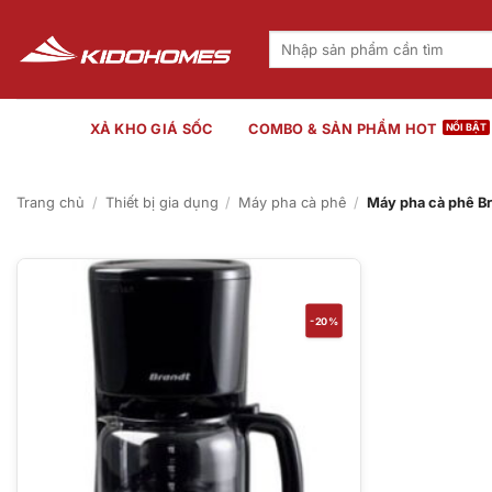
Bỏ
qua
Tìm
kiếm:
nội
dung
XẢ KHO GIÁ SỐC
COMBO & SẢN PHẨM HOT
Trang chủ
/
Thiết bị gia dụng
/
Máy pha cà phê
/
Máy pha cà phê B
-20%