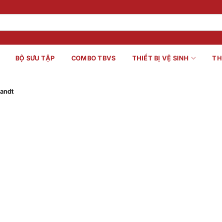
BỘ SƯU TẬP
COMBO TBVS
THIẾT BỊ VỆ SINH
TH
randt