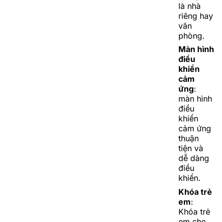
là nhà
riêng hay
văn
phòng.
Màn hình
điều
khiển
cảm
ứng
:
màn hình
điều
khiển
cảm ứng
thuận
tiện và
dễ dàng
điều
khiển.
Khóa trẻ
em
:
Khóa trẻ
em cho