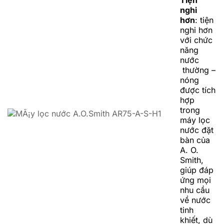
Tiện
nghi
hơn
: tiện
nghi hơn
với chức
năng
nước
thường –
nóng
được tích
hợp
trong
máy lọc
nước đặt
bàn của
A. O.
Smith,
giúp đáp
ứng mọi
nhu cầu
về nước
tinh
khiết, dù