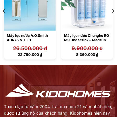
Máy lọc nước A.O.Smith
Máy lọc nước Chungho RO
ADR75-V-ET-1
M9 Undersink – Made in
Korea
26.500.000
₫
9.900.000
₫
Giá
Giá
22.790.000
₫
8.360.000
₫
gốc
gốc
Giá
Giá
là:
là:
hiện
hiện
26.500.000 ₫.
9.900.000 ₫.
tại
tại
là:
là:
22.790.000 ₫.
8.360.000 ₫.
Thành lập từ năm 2004, trải qua hơn 21 năm phát triển,
được sự ủng hộ của khách hàng,
Kidohomes hiện nay