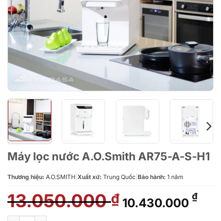
Máy lọc nước A.O.Smith AR75-A-S-H1
Thương hiệu:
A.O.SMITH
|
Xuất xứ:
Trung Quốc
|
Bảo hành:
1 năm
13.050.000
Giá
Giá
₫
₫
10.430.000
gốc
hiệ
là:
tại
Máy lọc nước A.O.Smith AR75-A-S-H1 số lượng