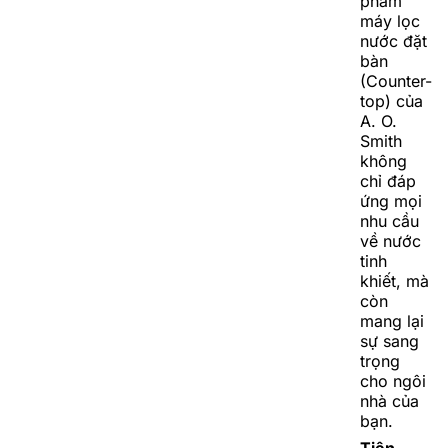
phẩm
máy lọc
nước đặt
bàn
(Counter-
top) của
A. O.
Smith
không
chỉ đáp
ứng mọi
nhu cầu
về nước
tinh
khiết, mà
còn
mang lại
sự sang
trọng
cho ngôi
nhà của
bạn.