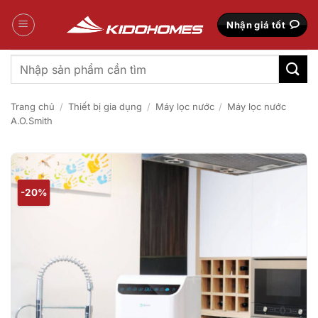
Bỏ
qua
Nhận giá tốt
nội
dung
Tìm
kiếm:
Trang chủ
/
Thiết bị gia dụng
/
Máy lọc nước
/
Máy lọc nước
A.O.Smith
-20%