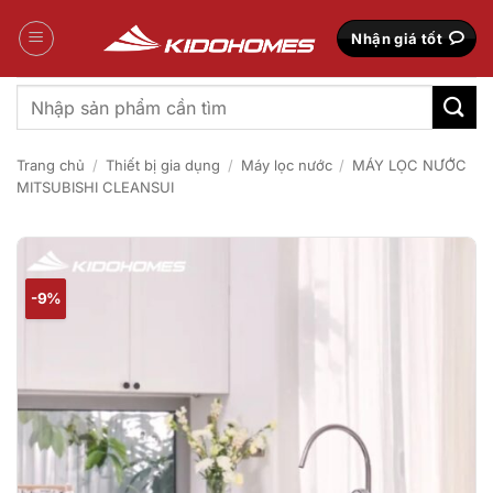
Bỏ
qua
Nhận giá tốt
nội
dung
Tìm
kiếm:
Trang chủ
/
Thiết bị gia dụng
/
Máy lọc nước
/
MÁY LỌC NƯỚC
MITSUBISHI CLEANSUI
-9%