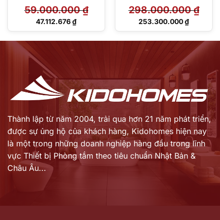
59.000.000
₫
298.000.000
₫
Giá
Giá
47.112.676
₫
253.300.000
₫
gốc
gốc
Giá
Giá
là:
là:
hiện
hiện
59.000.000 ₫.
298.000.000 ₫.
tại
tại
là:
là:
47.112.676 ₫.
253.300.000 ₫.
Thành lập từ năm 2004, trải qua hơn 21 năm phát triển,
được sự ủng hộ của khách hàng,
Kidohomes hiện nay
là một trong những doanh nghiệp hàng đầu trong lĩnh
vực Thiết bị Phòng tắm theo tiêu chuẩn Nhật Bản &
Châu Âu...