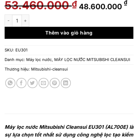
53.460.000
Giá
Gi
₫
₫
48.600.000
gốc
hi
là:
tại
Thiết bị lọc nước tạo ion kiềm Mitsubisi Cleansui EU301 (AL70
53.460.000 ₫.
là:
48
Thêm vào giỏ hàng
SKU:
EU301
Danh mục:
Máy lọc nước
,
MÁY LỌC NƯỚC MITSUBISHI CLEANSUI
Thương hiệu:
Mitsubishi-cleansui
Máy lọc nước Mitsubishi Cleansui EU301 (AL700E) là
sự lựa chọn tốt nhất sử dụng công nghệ lọc tạo kiềm