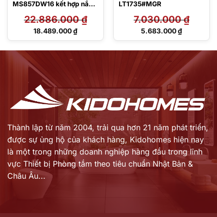
MS857DW16 kết hợp nắp
LT1735#MGR
rửa điện tử TCF23410AAA
22.886.000
₫
7.030.000
₫
Giá
Giá
18.489.000
₫
5.683.000
₫
gốc
gốc
Giá
Giá
là:
là:
hiện
hiện
22.886.000 ₫.
7.030.000 ₫.
tại
tại
là:
là:
18.489.000 ₫.
5.683.000 ₫.
Thành lập từ năm 2004, trải qua hơn 21 năm phát triển,
được sự ủng hộ của khách hàng,
Kidohomes hiện nay
là một trong những doanh nghiệp hàng đầu trong lĩnh
vực Thiết bị Phòng tắm theo tiêu chuẩn Nhật Bản &
Châu Âu...