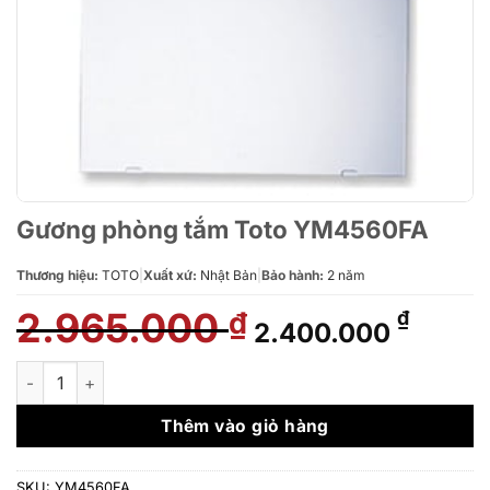
Gương phòng tắm Toto YM4560FA
Thương hiệu:
TOTO
|
Xuất xứ:
Nhật Bản
|
Bảo hành:
2 năm
2.965.000
Giá
Giá
₫
₫
2.400.000
gốc
hiện
là:
tại
Gương phòng tắm Toto YM4560FA số lượng
2.965.000 ₫.
là:
2.400
Thêm vào giỏ hàng
SKU:
YM4560FA