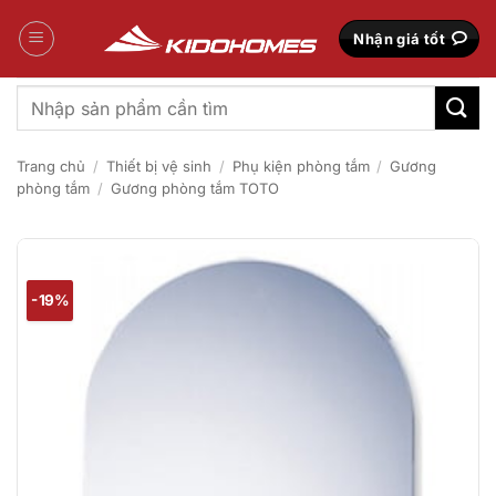
Bỏ
qua
Nhận giá tốt
nội
dung
Tìm
kiếm:
Trang chủ
/
Thiết bị vệ sinh
/
Phụ kiện phòng tắm
/
Gương
phòng tắm
/
Gương phòng tắm TOTO
-19%