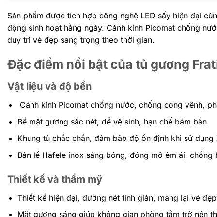
Sản phẩm được tích hợp công nghệ LED sấy hiện đại cùng
động sinh hoạt hằng ngày. Cánh kính Picomat chống nước
duy trì vẻ đẹp sang trọng theo thời gian.
Đặc điểm nổi bật của tủ gương Fr
Vật liệu và độ bền
Cánh kính Picomat chống nước, chống cong vênh, ph
Bề mặt gương sắc nét, dễ vệ sinh, hạn chế bám bẩn.
Khung tủ chắc chắn, đảm bảo độ ổn định khi sử dụng l
Bản lề Hafele inox sáng bóng, đóng mở êm ái, chống ha
Thiết kế và thẩm mỹ
Thiết kế hiện đại, đường nét tinh giản, mang lại vẻ đẹp
Mặt gương sáng giúp không gian phòng tắm trở nên t