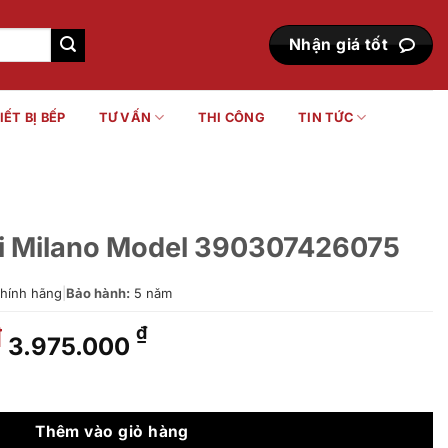
Nhận giá tốt
IẾT BỊ BẾP
TƯ VẤN
THI CÔNG
TIN TỨC
ni Milano Model 390307426075
hính hãng
|
Bảo hành:
5 năm
Giá
Giá
₫
₫
3.975.000
gốc
hiện
là:
tại
el 390307426075 số lượng
5.300.000 ₫.
là:
3.975.000 ₫.
Thêm vào giỏ hàng