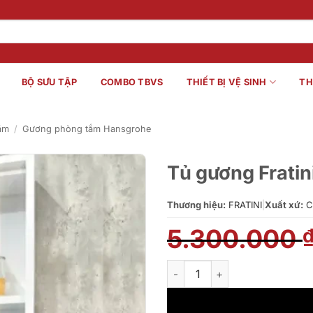
BỘ SƯU TẬP
COMBO TBVS
THIẾT BỊ VỆ SINH
TH
ắm
/
Gương phòng tắm Hansgrohe
Tủ gương Frati
Thương hiệu:
FRATINI
|
Xuất xứ:
C
5.300.000
Tủ gương Fratini Milano Mod