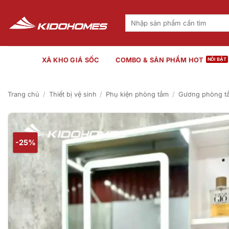
Bỏ
qua
Tìm
kiếm:
nội
dung
XẢ KHO GIÁ SỐC
COMBO & SẢN PHẨM HOT
Trang chủ
/
Thiết bị vệ sinh
/
Phụ kiện phòng tắm
/
Gương phòng t
-25%