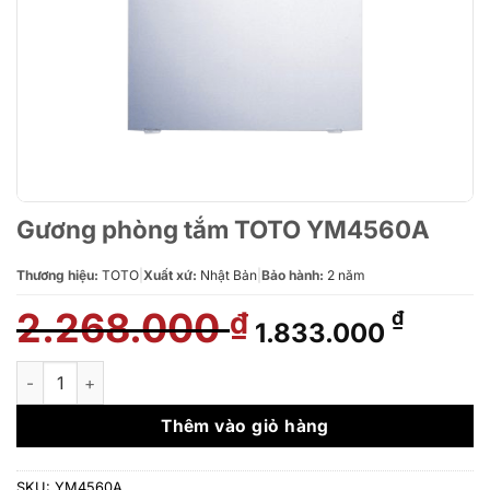
Gương phòng tắm TOTO YM4560A
Thương hiệu:
TOTO
|
Xuất xứ:
Nhật Bản
|
Bảo hành:
2 năm
2.268.000
Giá
Giá
₫
₫
1.833.000
gốc
hiện
là:
tại
Gương phòng tắm TOTO YM4560A số lượng
2.268.000 ₫.
là:
1.833.
Thêm vào giỏ hàng
SKU:
YM4560A