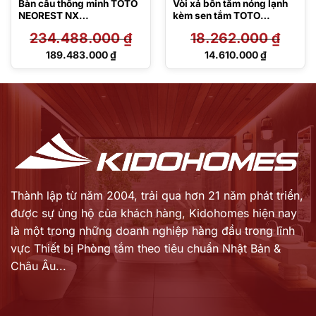
Bàn cầu thông minh TOTO
Vòi xả bồn tắm nóng lạnh
NEOREST NX
kèm sen tắm TOTO
CS902VT#NW1/T53P100
TBG10305AA
234.488.000
₫
18.262.000
₫
VR
Giá
Giá
189.483.000
₫
14.610.000
₫
gốc
gốc
Giá
Giá
là:
là:
hiện
hiện
234.488.000 ₫.
18.262.000 ₫.
tại
tại
là:
là:
189.483.000 ₫.
14.610.000 ₫.
Thành lập từ năm 2004, trải qua hơn 21 năm phát triển,
được sự ủng hộ của khách hàng,
Kidohomes hiện nay
là một trong những doanh nghiệp hàng đầu trong lĩnh
vực Thiết bị Phòng tắm theo tiêu chuẩn Nhật Bản &
Châu Âu...