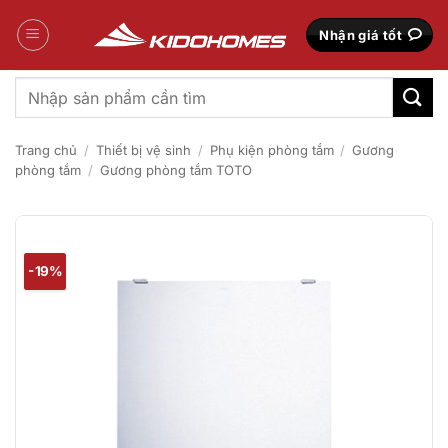
Bỏ
qua
Nhận giá tốt
nội
dung
Tìm
kiếm:
Trang chủ
/
Thiết bị vệ sinh
/
Phụ kiện phòng tắm
/
Gương
phòng tắm
/
Gương phòng tắm TOTO
-19%