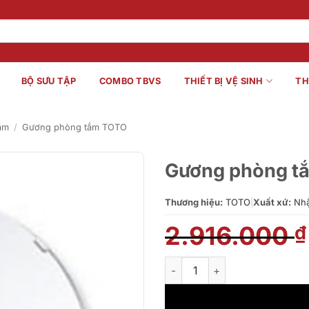
BỘ SƯU TẬP
COMBO TBVS
THIẾT BỊ VỆ SINH
TH
ắm
/
Gương phòng tắm TOTO
Gương phòng t
Thương hiệu:
TOTO
|
Xuất xứ:
Nhậ
2.916.000
₫
Gương phòng tắm Toto YM45