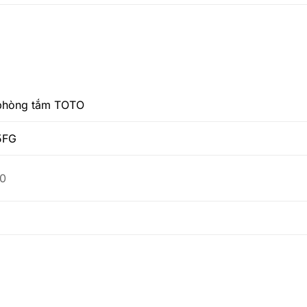
phòng tắm TOTO
5FG
0