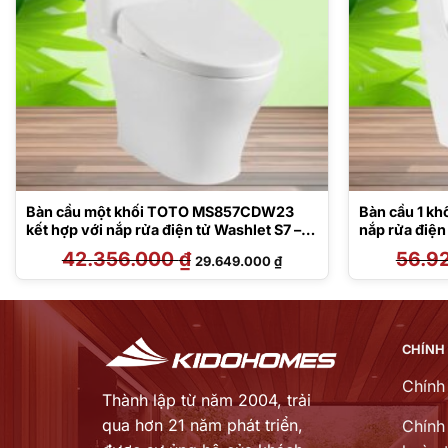
Bàn cầu một khối TOTO MS857CDW23
Bàn cầu 1 
kết hợp với nắp rửa điện tử Washlet S7 –
nắp rửa điệ
TCF47360GAA
42.356.000
₫
Giá
Giá
56.9
29.649.000
₫
gốc
hiện
là:
tại
42.356.000 ₫.
là:
000 ₫.
29.649.000 ₫.
CHÍNH
Chính
Thành lập từ năm 2004, trải
qua hơn 21 năm phát triển,
Chính 