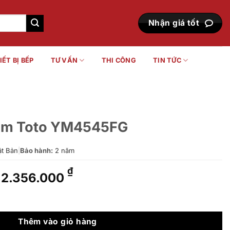
Nhận giá tốt
IẾT BỊ BẾP
TƯ VẤN
THI CÔNG
TIN TỨC
ắm Toto YM4545FG
t Bản
|
Bảo hành:
2 năm
Giá
Giá
₫
2.356.000
gốc
hiện
là:
tại
45FG số lượng
2.916.000 ₫.
là:
2.356.000 ₫.
Thêm vào giỏ hàng