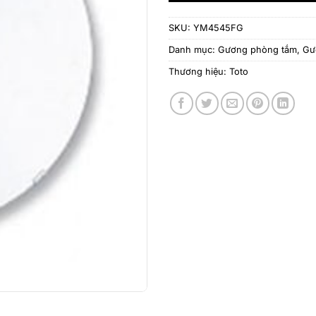
SKU:
YM4545FG
Danh mục:
Gương phòng tắm
,
Gư
Thương hiệu:
Toto