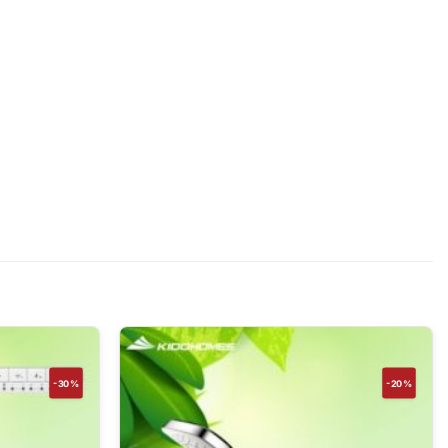
-30%
-20%