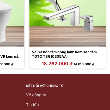
Vòi xả bồn tắm nóng lạnh kèm sen tắm
R kèm nắp
TOTO TBG10305AA
Giá
18.262.000
₫
Giá
Giá
22.000
₫
14.610.000
₫
hiện
gốc
hiện
tại
là:
tại
3.000 ₫.
là:
18.262.000 ₫.
là:
35.422.000 ₫.
14.610.000
KẾT NỐI VỚI CHÚNG TÔI
Về công ty
Tin tức