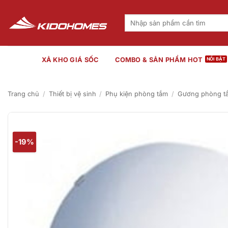
Bỏ
qua
Tìm
kiếm:
nội
dung
XẢ KHO GIÁ SỐC
COMBO & SẢN PHẨM HOT
Trang chủ
/
Thiết bị vệ sinh
/
Phụ kiện phòng tắm
/
Gương phòng t
-19%