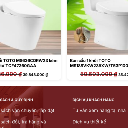
khối TOTO MS636CDRW23 kèm
Bàn cầu 1 khối TOTO
n tử TCF47360GAA
MS188VKW23#XW/T53P100V
rửa điện tử TCF47360GAA
26.000
₫
Giá
Giá
50.603.000
₫
Giá
39.848.000
₫
35.4
gốc
hiện
gốc
là:
tại
là:
56.926.000 ₫.
là:
50.60
39.848.000 ₫.
 SÁCH & QUY ĐỊNH
DỊCH VỤ KHÁCH HÀNG
 sách vận chuyển, lắp đặt
Tư vấn xem hàng tại nhà
sách đổi, trả hàng và
Dịch vụ thiết kế