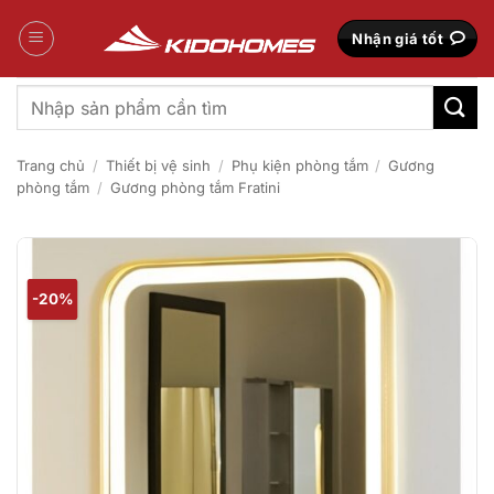
Bỏ
qua
Nhận giá tốt
nội
dung
Tìm
kiếm:
Trang chủ
/
Thiết bị vệ sinh
/
Phụ kiện phòng tắm
/
Gương
phòng tắm
/
Gương phòng tắm Fratini
-20%