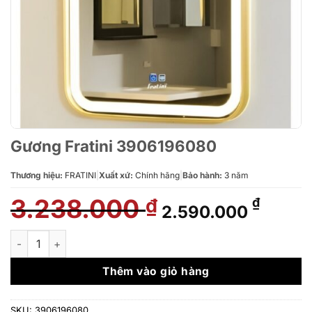
Gương Fratini 3906196080
Thương hiệu:
FRATINI
|
Xuất xứ:
Chính hãng
|
Bảo hành:
3 năm
3.238.000
Giá
Giá
₫
₫
2.590.000
gốc
hiện
là:
tại
Gương Fratini 3906196080 số lượng
3.238.000 ₫.
là:
2.590
Thêm vào giỏ hàng
SKU:
3906196080