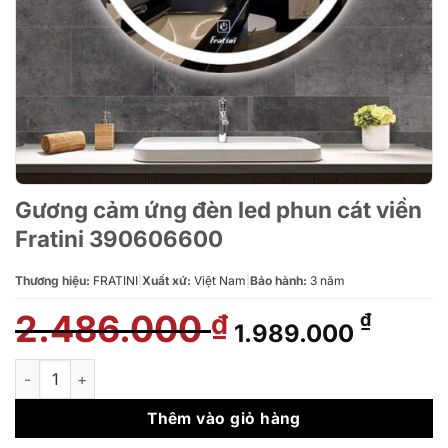
Gương cảm ứng đèn led phun cát viền
Fratini 390606600
Thương hiệu:
FRATINI
|
Xuất xứ:
Việt Nam
|
Bảo hành:
3 năm
2.486.000
Giá
Giá
₫
₫
1.989.000
gốc
hiện
là:
tại
Gương cảm ứng đèn led phun cát viền Fratini 390606600 số l
2.486.000 ₫.
là:
1.989.
Thêm vào giỏ hàng