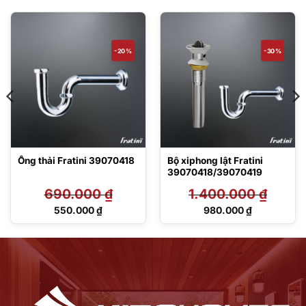
-20%
-30%
Ống thải Fratini 39070418
Bộ xiphong lật Fratini
39070418/39070419
690.000
₫
1.400.000
₫
Giá
Giá
550.000
₫
980.000
₫
gốc
gốc
Giá
Giá
là:
là:
hiện
hiện
690.000 ₫.
1.400.000 ₫.
tại
tại
là:
là:
550.000 ₫.
980.000 ₫.