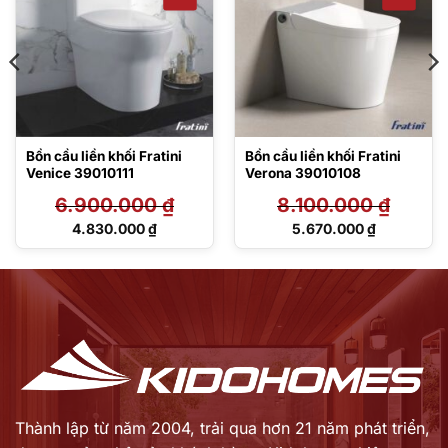
Bồn cầu liền khối Fratini
Bồn cầu liền khối Fratini
Venice 39010111
Verona 39010108
6.900.000
₫
8.100.000
₫
Giá
Giá
4.830.000
₫
5.670.000
₫
gốc
gốc
Giá
Giá
là:
là:
hiện
hiện
6.900.000 ₫.
8.100.000 ₫.
tại
tại
là:
là:
4.830.000 ₫.
5.670.000 ₫.
Thành lập từ năm 2004, trải qua hơn 21 năm phát triển,