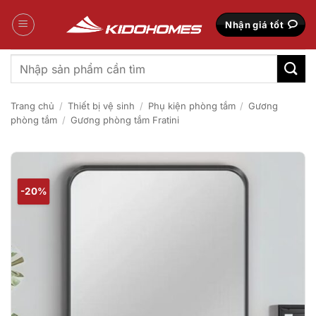
Bỏ
qua
Nhận giá tốt
nội
dung
Tìm
kiếm:
Trang chủ
/
Thiết bị vệ sinh
/
Phụ kiện phòng tắm
/
Gương
phòng tắm
/
Gương phòng tắm Fratini
-20%