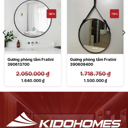
-20%
-13%
Gương phòng tắm Fratini
Gương phòng tắm Fratini
390613700
390609400
2.050.000
₫
1.718.750
₫
Giá
Giá
1.640.000
₫
1.500.000
₫
gốc
gốc
Giá
Giá
là:
là:
hiện
hiện
2.050.000 ₫.
1.718.750 ₫.
tại
tại
là:
là:
1.640.000 ₫.
1.500.000 ₫.