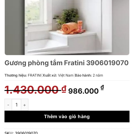
Gương phòng tắm Fratini 3906019070
Thương hiệu:
FRATINI
|
Xuất xứ:
Việt Nam
|
Bảo hành:
2 năm
1.430.000
Giá
Giá
₫
₫
986.000
gốc
hiện
là:
tại
Gương phòng tắm Fratini 3906019070 số lượng
1.430.000 ₫.
là:
986.000
Thêm vào giỏ hàng
SKU:
3906019070