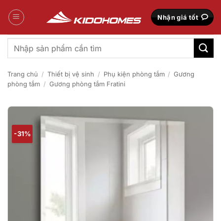
Bỏ
qua
Nhận giá tốt
nội
dung
Tìm
kiếm:
Trang chủ
/
Thiết bị vệ sinh
/
Phụ kiện phòng tắm
/
Gương
phòng tắm
/
Gương phòng tắm Fratini
-31%