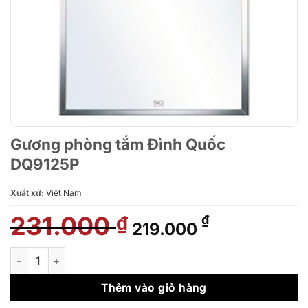
Gương phòng tắm Đình Quốc
DQ9125P
Xuất xứ:
Việt Nam
231.000
Giá
Giá
₫
₫
219.000
gốc
hiện
là:
tại
Gương phòng tắm Đình Quốc DQ9125P số lượng
231.000 ₫.
là:
219.000 ₫.
Thêm vào giỏ hàng