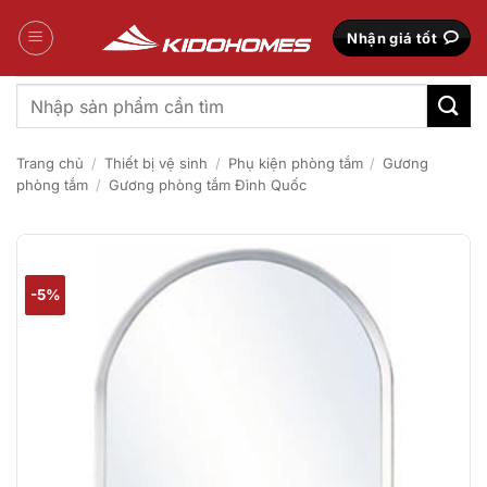
Bỏ
qua
Nhận giá tốt
nội
dung
Tìm
kiếm:
Trang chủ
/
Thiết bị vệ sinh
/
Phụ kiện phòng tắm
/
Gương
phòng tắm
/
Gương phòng tắm Đình Quốc
-5%