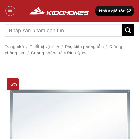
Bỏ
qua
Nhận giá tốt
nội
dung
Tìm
kiếm:
Trang chủ
/
Thiết bị vệ sinh
/
Phụ kiện phòng tắm
/
Gương
phòng tắm
/
Gương phòng tắm Đình Quốc
-6%