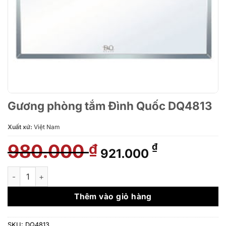
Gương phòng tắm Đình Quốc DQ4813
Xuất xứ:
Việt Nam
980.000
Giá
Giá
₫
₫
921.000
gốc
hiện
là:
tại
Gương phòng tắm Đình Quốc DQ4813 số lượng
980.000 ₫.
là:
921.000 ₫.
Thêm vào giỏ hàng
SKU:
DQ4813