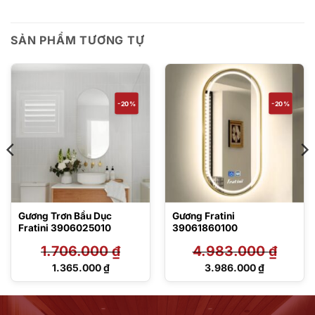
SẢN PHẨM TƯƠNG TỰ
-20%
-20%
Gương Trơn Bầu Dục
Gương Fratini
Fratini 3906025010
39061860100
1.706.000
₫
4.983.000
₫
Giá
Giá
1.365.000
₫
3.986.000
₫
gốc
gốc
Giá
Giá
là:
là:
hiện
hiện
1.706.000 ₫.
4.983.000 ₫.
tại
tại
là:
là: