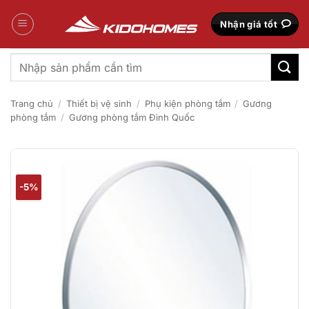
Bỏ
qua
Nhận giá tốt
nội
dung
Tìm
kiếm:
Trang chủ
/
Thiết bị vệ sinh
/
Phụ kiện phòng tắm
/
Gương
phòng tắm
/
Gương phòng tắm Đình Quốc
-5%