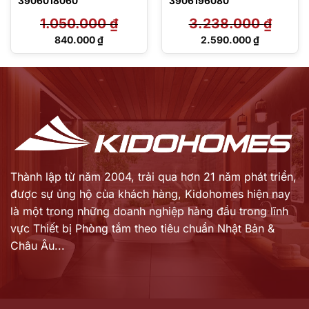
3906018060
3906196080
1.050.000
₫
3.238.000
₫
Giá
Giá
840.000
₫
2.590.000
₫
gốc
gốc
Giá
Giá
là:
là:
hiện
hiện
1.050.000 ₫.
3.238.000 ₫.
tại
tại
là:
là:
840.000 ₫.
2.590.000 ₫.
Thành lập từ năm 2004, trải qua hơn 21 năm phát triển,
được sự ủng hộ của khách hàng,
Kidohomes hiện nay
là một trong những doanh nghiệp hàng đầu trong lĩnh
vực Thiết bị Phòng tắm theo tiêu chuẩn Nhật Bản &
Châu Âu...