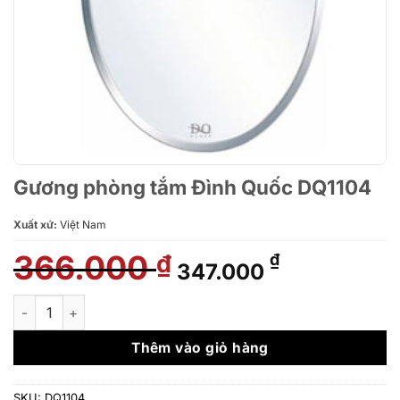
Gương phòng tắm Đình Quốc DQ1104
Xuất xứ:
Việt Nam
366.000
Giá
Giá
₫
₫
347.000
gốc
hiện
là:
tại
Gương phòng tắm Đình Quốc DQ1104 số lượng
366.000 ₫.
là:
347.000 ₫.
Thêm vào giỏ hàng
SKU:
DQ1104