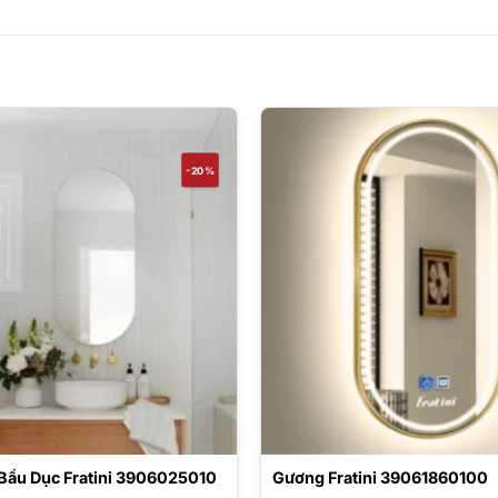
-20%
Bầu Dục Fratini 3906025010
Gương Fratini 39061860100