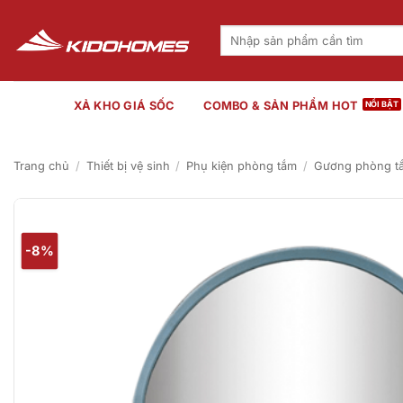
Bỏ
qua
Tìm
kiếm:
nội
dung
XẢ KHO GIÁ SỐC
COMBO & SẢN PHẨM HOT
Trang chủ
/
Thiết bị vệ sinh
/
Phụ kiện phòng tắm
/
Gương phòng t
-8%