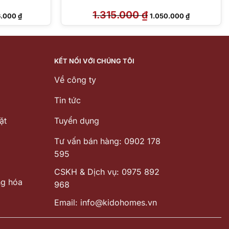
Giá
1.315.000
₫
Giá
Giá
6.000
₫
1.050.000
₫
hiện
gốc
hiện
tại
là:
tại
.000 ₫.
là:
1.315.000 ₫.
là:
3.986.000 ₫.
1.050.000 ₫.
KẾT NỐI VỚI CHÚNG TÔI
Về công ty
Tin tức
ặt
Tuyển dụng
Tư vấn bán hàng: 0902 178
595
CSKH & Dịch vụ: 0975 892
ng hóa
968
Email: info@kidohomes.vn