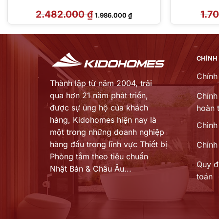
2.482.000
₫
Giá
Giá
1.7
1.986.000
₫
gốc
hiện
là:
tại
2.482.000 ₫.
là:
₫.
1.986.000 ₫.
CHÍNH
Chính
Thành lập từ năm 2004, trải
qua hơn 21 năm phát triển,
Chính 
được sự ủng hộ của khách
hoàn t
hàng,
Kidohomes hiện nay là
Chinh
một trong những doanh nghiệp
hàng đầu trong lĩnh vực Thiết bị
Chính
Phòng tắm theo tiêu chuẩn
Quy đ
Nhật Bản & Châu Âu...
toán