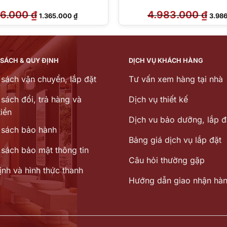
06.000
₫
Giá
Giá
4.983.000
₫
Giá
1.365.000
₫
3.98
gốc
hiện
gốc
là:
tại
là:
1.706.000 ₫.
là:
4.983
1.365.000 ₫.
 SÁCH & QUY ĐỊNH
DỊCH VỤ KHÁCH HÀNG
 sách vận chuyển, lắp đặt
Tư vấn xem hàng tại nhà
sách đổi, trả hàng và
Dịch vụ thiết kế
iền
Dịch vu bảo dưỡng, lắp đ
 sách bảo hành
Bảng giá dịch vụ lắp đặt
 sách bảo mật thông tin
Câu hỏi thường gặp
ịnh và hình thức thanh
Hướng dẫn giao nhận hà