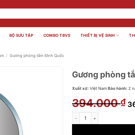
BỘ SƯU TẬP
COMBO TBVS
THIẾT BỊ VỆ SINH
TH
ắm
/
Gương phòng tắm Đình Quốc
Gương phòng t
Xuất xứ:
Việt Nam
|
Bảo hành:
2 n
394.000
Gi
₫
3
g
là
Gương phòng tắm Đình Quốc 
3