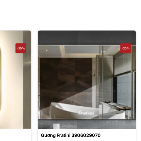
-20%
-20%
Gương Fratini 3906029070