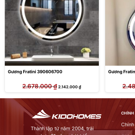
Gương Fratini 390606700
Gương Frati
2.678.000
₫
Giá
Giá
2.4
2.142.000
₫
gốc
hiện
là:
tại
2.678.000 ₫.
là:
₫.
2.142.000 ₫.
CHÍNH
Chính
Thành lập từ năm 2004, trải