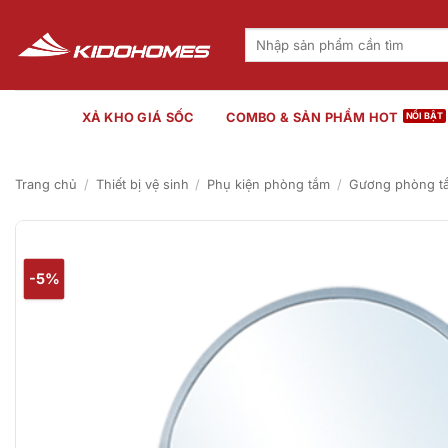
Bỏ
qua
Tìm
kiếm:
nội
dung
XẢ KHO GIÁ SỐC
COMBO & SẢN PHẨM HOT
Trang chủ
/
Thiết bị vệ sinh
/
Phụ kiện phòng tắm
/
Gương phòng t
-5%