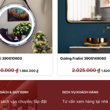
ni 390610600
Gương Fratini 3906148060
80.000
₫
Giá
Giá
2.025.000
₫
Giá
1.984.000
₫
1.62
gốc
hiện
gốc
là:
tại
là:
2.480.000 ₫.
là:
2.025
1.984.000 ₫.
 SÁCH & QUY ĐỊNH
DỊCH VỤ KHÁCH HÀNG
 sách vận chuyển, lắp đặt
Tư vấn xem hàng tại nhà