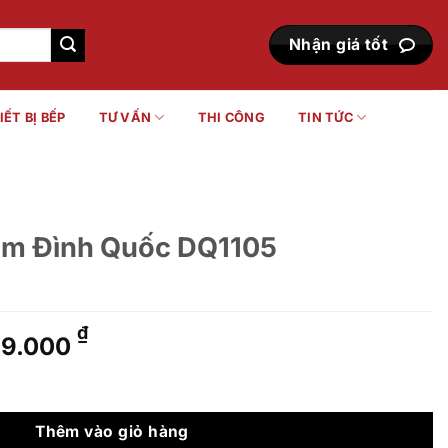
Nhận giá tốt
IẾT BỊ BẾP
TƯ VẤN
THI CÔNG
TIN TỨC
ắm Đình Quốc DQ1105
á
Giá
₫
29.000
c
hiện
tại
DQ1105 số lượng
7.000 ₫.
là:
329.000 ₫.
Thêm vào giỏ hàng