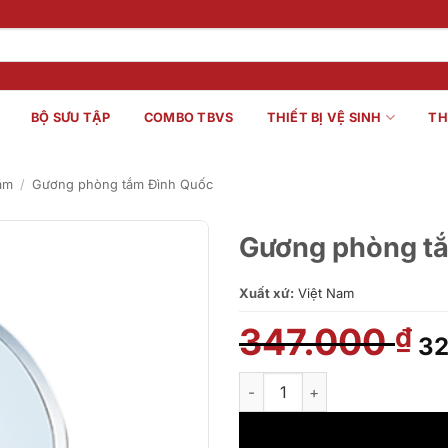
BỘ SƯU TẬP
COMBO TBVS
THIẾT BỊ VỆ SINH
TH
ắm
/
Gương phòng tắm Đình Quốc
Gương phòng t
Xuất xứ:
Việt Nam
347.000
Gi
₫
3
gố
là:
Gương phòng tắm Đình Quốc 
34