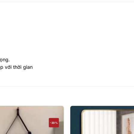
rọng.
 với thời gian
-20%