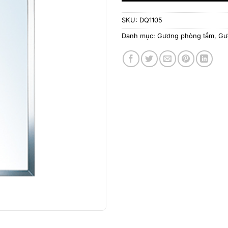
SKU:
DQ1105
Danh mục:
Gương phòng tắm
,
Gư