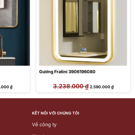
Gương Fratini 3906196080
Giá
3.238.000
₫
Giá
Giá
0.000
₫
2.590.000
₫
hiện
gốc
hiện
tại
là:
tại
.000 ₫.
là:
3.238.000 ₫.
là:
1.620.000 ₫.
2.590.000 
KẾT NỐI VỚI CHÚNG TÔI
Về công ty