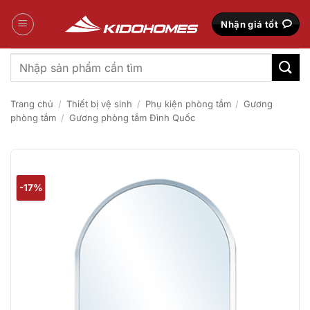
Bỏ
qua
Nhận giá tốt
nội
dung
Tìm
kiếm:
Trang chủ
/
Thiết bị vệ sinh
/
Phụ kiện phòng tắm
/
Gương
phòng tắm
/
Gương phòng tắm Đình Quốc
-17%