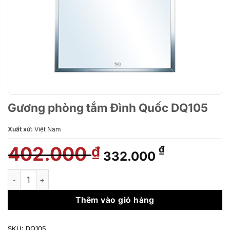
Gương phòng tắm Đình Quốc DQ105
Xuất xứ:
Việt Nam
402.000
Giá
Giá
₫
₫
332.000
gốc
hiện
là:
tại
Gương phòng tắm Đình Quốc DQ105 số lượng
402.000 ₫.
là:
332.000 ₫
Thêm vào giỏ hàng
SKU:
DQ105