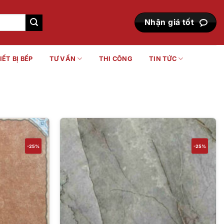
Nhận giá tốt
IẾT BỊ BẾP
TƯ VẤN
THI CÔNG
TIN TỨC
-25%
-25%