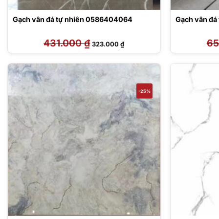
Gạch vân đá tự nhiên 0586404064
Gạch vân đá
431.000
₫
Giá
Giá
65
323.000
₫
gốc
hiện
là:
tại
431.000 ₫.
là:
323.000 ₫.
-25%