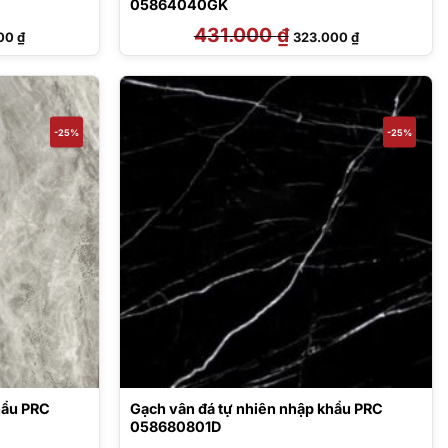
05864040GK
Giá
431.000
₫
Giá
Giá
000
₫
323.000
₫
hiện
gốc
hiện
tại
là:
tại
0 ₫.
là:
431.000 ₫.
là:
323.000 ₫.
323.000 ₫.
-25%
-25%
hẩu PRC
Gạch vân đá tự nhiên nhập khẩu PRC
058680801D