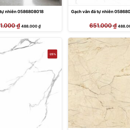
 tự nhiên 0586808018
Gạch vân đá tự nhiên 05868
1.000
₫
Giá
Giá
651.000
₫
Giá
488.000
₫
488.
gốc
hiện
gốc
là:
tại
là:
651.000 ₫.
là:
651.00
488.000 ₫.
-25%