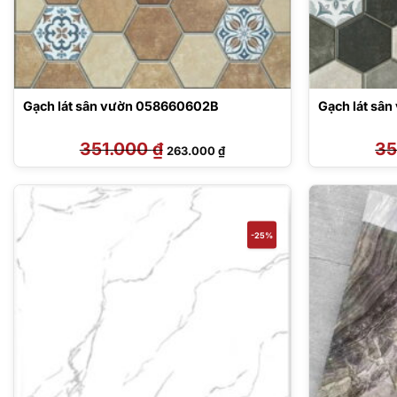
Gạch lát sân vườn 058660602B
Gạch lát sâ
351.000
₫
Giá
Giá
35
263.000
₫
gốc
hiện
là:
tại
351.000 ₫.
là:
263.000 ₫.
-25%