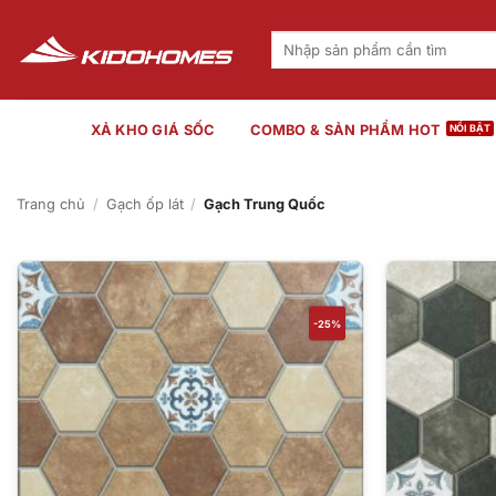
Bỏ
qua
Tìm
kiếm:
nội
dung
XẢ KHO GIÁ SỐC
COMBO & SẢN PHẨM HOT
Trang chủ
/
Gạch ốp lát
/
Gạch Trung Quốc
-25%