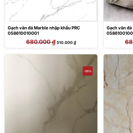
Gạch vân đá Marble nhập khẩu PRC
Gạch vân đá
058610010001
058610010
680.000
₫
Giá
Giá
68
510.000
₫
gốc
hiện
là:
tại
680.000 ₫.
là:
510.000 ₫.
-25%