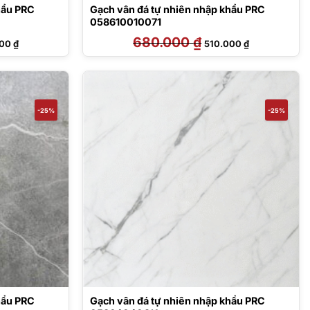
hẩu PRC
Gạch vân đá tự nhiên nhập khẩu PRC
058610010071
Giá
680.000
₫
Giá
Giá
000
₫
510.000
₫
hiện
gốc
hiện
tại
là:
tại
00 ₫.
là:
680.000 ₫.
là:
510.000 ₫.
510.000 ₫.
-25%
-25%
hẩu PRC
Gạch vân đá tự nhiên nhập khẩu PRC