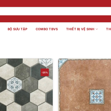
BỘ SƯU TẬP
COMBO TBVS
THIẾT BỊ VỆ SINH
TH
-25%