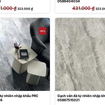
8
0586404034
1.000
₫
Giá
Giá
431.000
₫
Giá
323.000
₫
323.
gốc
hiện
gốc
là:
tại
là:
431.000 ₫.
là:
431.00
323.000 ₫.
-25%
 tự nhiên nhập khẩu PRC
Gạch vân đá tự nhiên nhập k
56
05867515021