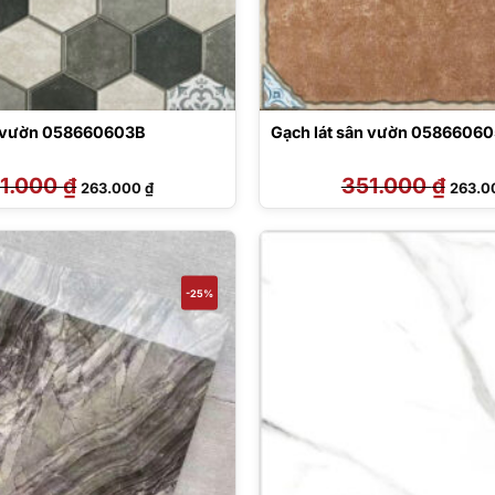
n vườn 058660603B
Gạch lát sân vườn 0586606
1.000
₫
Giá
Giá
351.000
₫
Giá
263.000
₫
263.
gốc
hiện
gốc
là:
tại
là:
351.000 ₫.
là:
351.00
263.000 ₫.
-25%