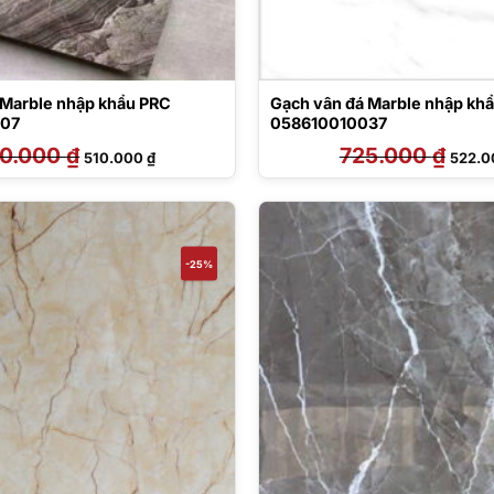
 Marble nhập khẩu PRC
Gạch vân đá Marble nhập kh
007
058610010037
0.000
₫
Giá
Giá
725.000
₫
Giá
510.000
₫
522.
gốc
hiện
gốc
là:
tại
là:
680.000 ₫.
là:
725.00
510.000 ₫.
-25%