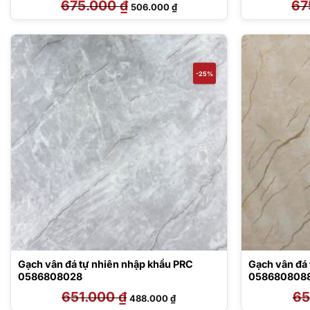
675.000
₫
Giá
Giá
67
506.000
₫
gốc
hiện
là:
tại
675.000 ₫.
là:
506.000 ₫.
-25%
Gạch vân đá tự nhiên nhập khẩu PRC
Gạch vân đá
0586808028
058680808
651.000
₫
Giá
Giá
65
488.000
₫
gốc
hiện