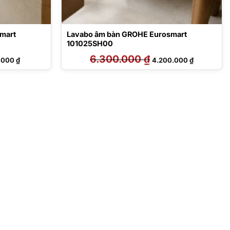
mart
Lavabo âm bàn GROHE Eurosmart
101025SH00
Giá
6.300.000
₫
Giá
Giá
.000
₫
4.200.000
₫
hiện
gốc
hiện
tại
là:
tại
00 ₫.
là:
6.300.000 ₫.
là:
4.300.000 ₫.
4.200.000 