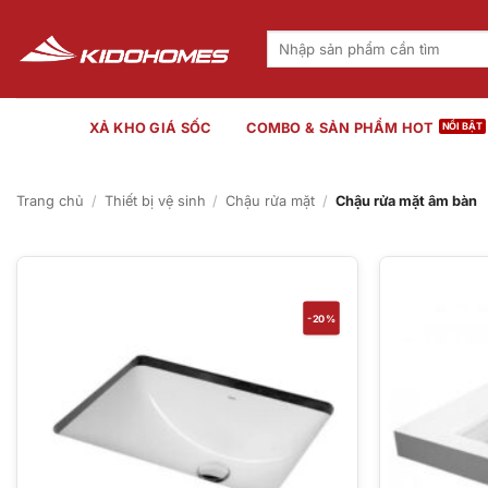
Bỏ
qua
Tìm
kiếm:
nội
dung
XẢ KHO GIÁ SỐC
COMBO & SẢN PHẨM HOT
Trang chủ
/
Thiết bị vệ sinh
/
Chậu rửa mặt
/
Chậu rửa mặt âm bàn
-20%