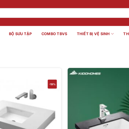
BỘ SƯU TẬP
COMBO TBVS
THIẾT BỊ VỆ SINH
TH
-19%