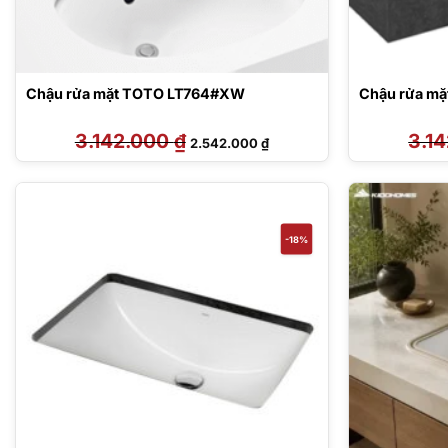
Chậu rửa mặt TOTO LT764#XW
Chậu rửa m
3.142.000
₫
Giá
Giá
3.1
2.542.000
₫
gốc
hiện
là:
tại
3.142.000 ₫.
là:
2.542.000 ₫.
-18%