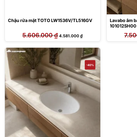
Chậu rửa mặt TOTO LW1536V/TL516GV
Lavabo âm b
101012SH00
5.606.000
₫
Giá
Giá
7.5
4.581.000
₫
gốc
hiện
là:
tại
5.606.000 ₫.
là:
4.581.000 ₫.
-40%