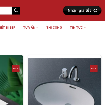
Nhận giá tốt
IẾT BỊ BẾP
TƯ VẤN
THI CÔNG
TIN TỨC
-17%
-17%