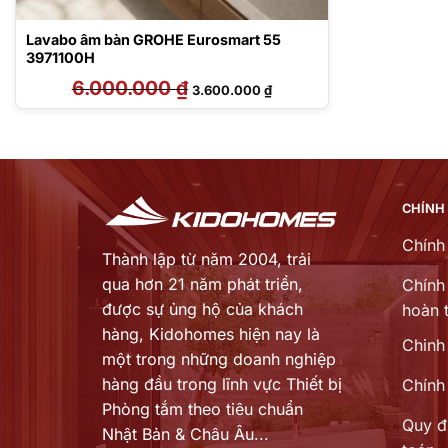
Lavabo âm bàn GROHE Eurosmart 55
3971100H
6.000.000
₫
Giá
Giá
3.600.000
₫
gốc
hiện
là:
tại
6.000.000 ₫.
là:
3.600.000 ₫.
CHÍNH
Chính
Thành lập từ năm 2004, trải
qua hơn 21 năm phát triển,
Chính 
được sự ủng hộ của khách
hoàn t
hàng,
Kidohomes hiện nay là
Chinh
một trong những doanh nghiệp
hàng đầu trong lĩnh vực Thiết bị
Chính
Phòng tắm theo tiêu chuẩn
Quy đ
Nhật Bản & Châu Âu...