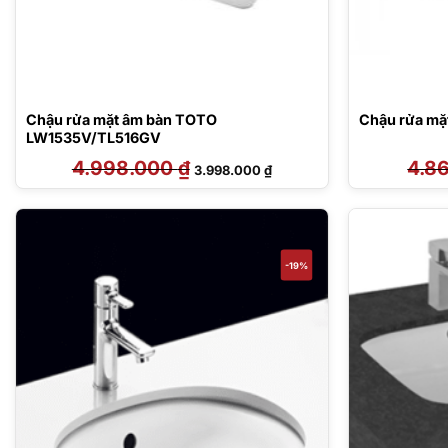
Chậu rửa mặt âm bàn TOTO
Chậu rửa mặ
LW1535V/TL516GV
4.998.000
₫
Giá
Giá
4.8
3.998.000
₫
gốc
hiện
là:
tại
4.998.000 ₫.
là:
3.998.000 ₫.
-19%