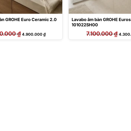
àn GROHE Euro Ceramic 2.0
Lavabo âm bàn GROHE Euros
101022SH00
00.000
₫
Giá
Giá
7.100.000
₫
Giá
4.900.000
₫
4.300
gốc
hiện
gốc
là:
tại
là:
7.500.000 ₫.
là:
7.100.0
4.900.000 ₫.