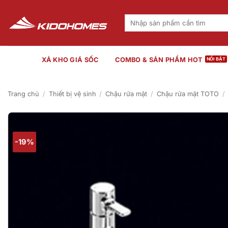
Bỏ
qua
Tìm
kiếm:
nội
dung
XẢ KHO GIÁ SỐC
COMBO & SẢN PHẨM HOT
Trang chủ
/
Thiết bị vệ sinh
/
Chậu rửa mặt
/
Chậu rửa mặt TOTO
/
-19%