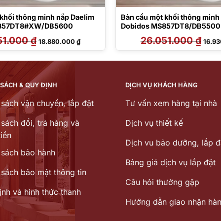
khối thông minh nắp Daelim
Bàn cầu một khối thông minh
S857DT8#XW/DB5600
Dobidos MS857DT8/DB5500
51.000
₫
Giá
Giá
26.051.000
₫
Giá
18.880.000
₫
16.9
gốc
hiện
gốc
là:
tại
là:
29.051.000 ₫.
là:
26.05
18.880.000 ₫.
 SÁCH & QUY ĐỊNH
DỊCH VỤ KHÁCH HÀNG
 sách vận chuyển, lắp đặt
Tư vấn xem hàng tại nhà
sách đổi, trả hàng và
Dịch vụ thiết kế
iền
Dịch vu bảo dưỡng, lắp đ
 sách bảo hành
Bảng giá dịch vụ lắp đặt
 sách bảo mật thông tin
Câu hỏi thường gặp
ịnh và hình thức thanh
Hướng dẫn giao nhận hà