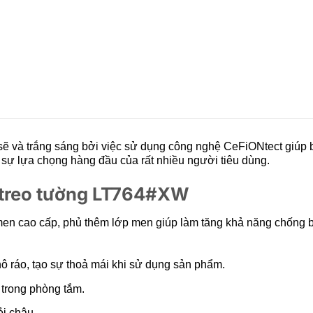
 và trắng sáng bởi việc sử dụng công nghệ
CeFiONtect giúp 
là sự lựa chọng hàng đầu của rất nhiều người tiêu dùng.
o treo tường LT764#XW
en cao cấp, phủ thêm lớp men giúp làm tăng khả năng chống b
hô ráo, tạo sự thoả mái khi sử dụng sản phẩm.
c trong phòng tắm.
ỏi chậu.