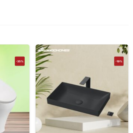
-35%
-19%