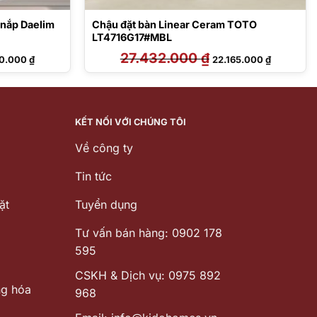
 nắp Daelim
Chậu đặt bàn Linear Ceram TOTO
LT4716G17#MBL
Giá
27.432.000
₫
Giá
Giá
30.000
₫
22.165.000
₫
hiện
gốc
hiện
tại
là:
tại
1.000 ₫.
là:
27.432.000 ₫.
là:
16.930.000 ₫.
22.165.000
KẾT NỐI VỚI CHÚNG TÔI
Về công ty
Tin tức
ặt
Tuyển dụng
Tư vấn bán hàng: 0902 178
595
CSKH & Dịch vụ: 0975 892
ng hóa
968