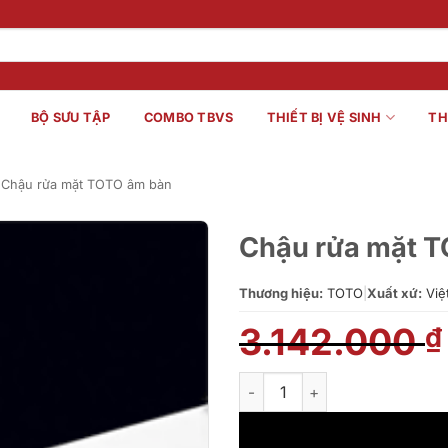
BỘ SƯU TẬP
COMBO TBVS
THIẾT BỊ VỆ SINH
TH
Chậu rửa mặt TOTO âm bàn
Chậu rửa mặt 
Thương hiệu:
TOTO
|
Xuất xứ:
Việ
3.142.000
₫
Chậu rửa mặt TOTO LT764#X