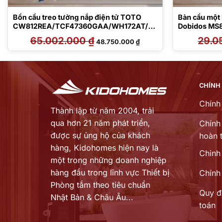
Bồn cầu treo tường nắp điện tử TOTO
Bàn cầu một 
CW812REA/TCF47360GAA/WH172AT/T
Dobidos M
CA546/MB175M#SS
65.002.000
₫
Giá
Giá
29.0
48.750.000
₫
gốc
hiện
là:
tại
65.002.000 ₫.
là:
000 ₫.
48.750.000 ₫.
CHÍNH
Chính
Thành lập từ năm 2004, trải
qua hơn 21 năm phát triển,
Chính 
được sự ủng hộ của khách
hoàn t
hàng,
Kidohomes hiện nay là
Chinh
một trong những doanh nghiệp
hàng đầu trong lĩnh vực Thiết bị
Chính
Phòng tắm theo tiêu chuẩn
Quy đ
Nhật Bản & Châu Âu...
toán