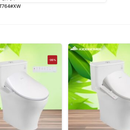
 LT764#XW
-35%