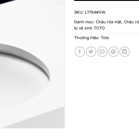
SKU:
LT764#XW
Danh mục:
Chậu rửa mặt
,
Chậu rử
bị vệ sinh TOTO
Thương hiệu:
Toto