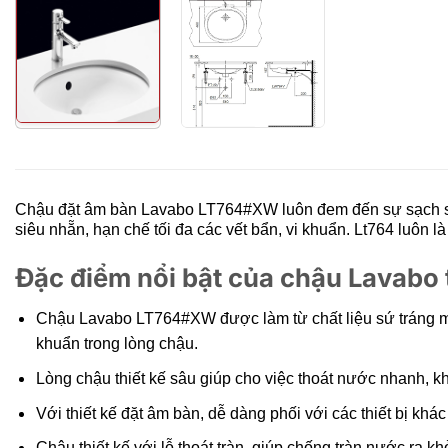
Chậu đặt âm bàn Lavabo
LT764#XW luôn đem đến sự sạch sẽ
siêu nhẵn, hạn chế tối đa các vết bẩn, vi khuẩn. Lt764 luôn 
Đặc điểm nổi bật của chậu Lavab
Chậu Lavabo LT764#XW được làm từ chất liệu sứ tráng m
khuẩn trong lòng chậu.
Lòng chậu thiết kế sâu giúp cho việc thoát nước nhanh, k
Với thiết kế đặt âm bàn, dễ dàng phối với các thiết bị khá
Chậu thiết kế với lỗ thoát tràn, giúp chống tràn nước ra kh