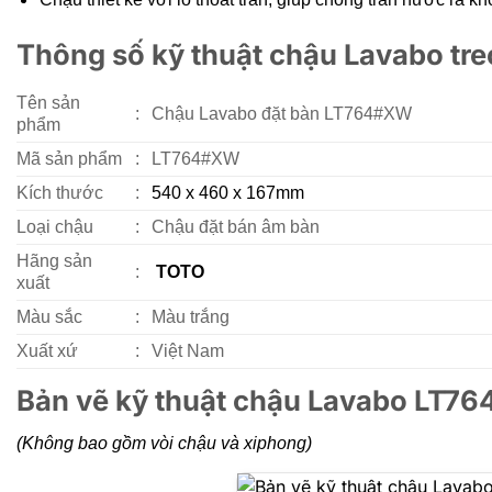
Thông số kỹ thuật chậu Lavabo t
Tên sản
:
Chậu Lavabo đặt bàn LT764#XW
phẩm
Mã sản phẩm
:
LT764#XW
Kích thước
:
540 x 460 x 167
mm
Loại chậu
:
Chậu đặt bán âm bàn
Hãng sản
:
TOTO
xuất
Màu sắc
:
Màu trắng
Xuất xứ
:
Việt Nam
Bản vẽ kỹ thuật chậu Lavabo LT7
(Không bao gồm vòi chậu và xiphong)