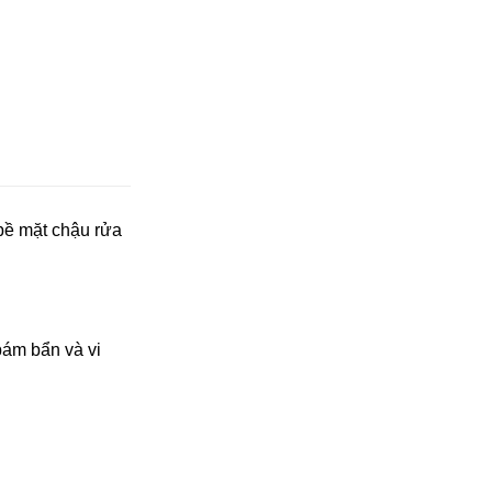
bề mặt chậu rửa
ám bẩn và vi