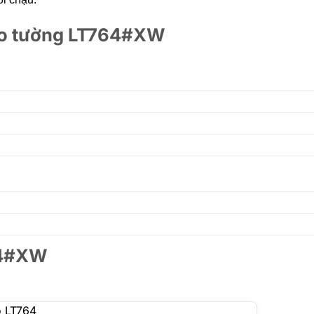
reo tường LT764#XW
64#XW