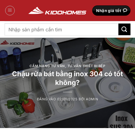
Bỏ
qua
Nhận giá tốt
nội
dung
Tìm
kiếm:
CẨM NANG TƯ VẤN
,
TƯ VẤN THIẾT BỊ BẾP
Chậu rửa bát bằng inox 304 có tốt
không?
ĐĂNG VÀO
02/01/2025
BỞI
ADMIN