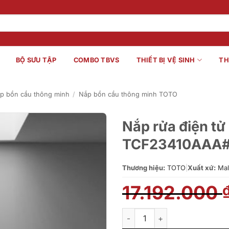
BỘ SƯU TẬP
COMBO TBVS
THIẾT BỊ VỆ SINH
TH
p bồn cầu thông minh
/
Nắp bồn cầu thông minh TOTO
Nắp rửa điện 
TCF23410AAA#
Thương hiệu:
TOTO
|
Xuất xứ:
Mal
17.192.000
Nắp rửa điện tử TOTO WASH