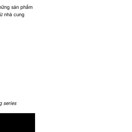
 những sản phẩm
từ nhà cung
g series