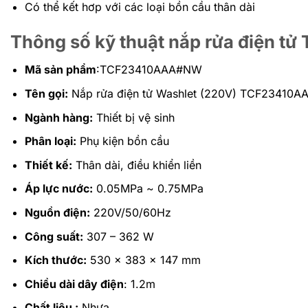
Có thể kết hơp với các loại bồn cầu thân dài
Thông số kỹ thuật nắp rửa điện
Mã sản phẩm
:TCF23410AAA#NW
Tên gọi:
Nắp rửa điện tử Washlet (220V) TCF23410AAA 
Ngành hàng:
Thiết bị vệ sinh
Phân loại:
Phụ kiện bồn cầu
Thiết kế:
Thân dài, điều khiển liền
Áp lực nước:
0.05MPa ~ 0.75MPa
Nguồn điện:
220V/50/60Hz
Công suất:
307 – 362 W
Kích thước:
530 x 383 x 147 mm
Chiều dài dây điện
: 1.2m
Chất liệu :
Nhựa