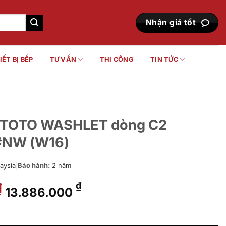
Nhận giá tốt
IẾT BỊ BẾP
TƯ VẤN
THI CÔNG
TIN TỨC
tử TOTO WASHLET dòng C2
NW (W16)
aysia
|
Bảo hành:
2 năm
Giá
Giá
₫
₫
13.886.000
gốc
hiện
là:
tại
LET dòng C2 TCF23410AAA#NW (W16) số lượng
17.192.000 ₫.
là: