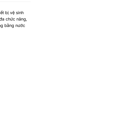
t bị vệ sinh
 đa chức năng,
ụng bằng nước