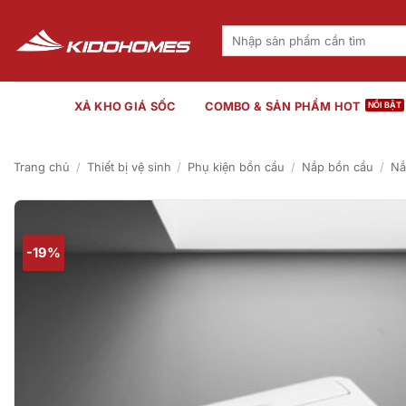
Bỏ
qua
Tìm
kiếm:
nội
dung
XẢ KHO GIÁ SỐC
COMBO & SẢN PHẨM HOT
Trang chủ
/
Thiết bị vệ sinh
/
Phụ kiện bồn cầu
/
Nắp bồn cầu
/
Nắ
-19%