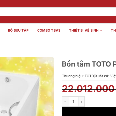
BỘ SƯU TẬP
COMBO TBVS
THIẾT BỊ VỆ SINH
TH
Bồn tắm TOTO
Thương hiệu:
TOTO
|
Xuất xứ:
Việ
22.012.00
Bồn tắm TOTO PAY1515HVC#W