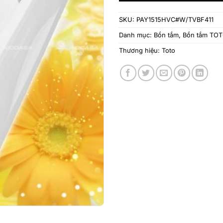
SKU:
PAY1515HVC#W/TVBF411
Danh mục:
Bồn tắm
,
Bồn tắm TO
Thương hiệu:
Toto