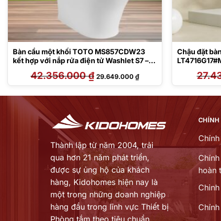
Bàn cầu một khối TOTO MS857CDW23
Chậu đặt bà
kết hợp với nắp rửa điện tử Washlet S7 –
LT4716G17#
TCF47360GAA
42.356.000
₫
Giá
Giá
27.4
29.649.000
₫
gốc
hiện
là:
tại
42.356.000 ₫.
là:
000 ₫.
29.649.000 ₫.
CHÍNH
Chính
Thành lập từ năm 2004, trải
qua hơn 21 năm phát triển,
Chính 
được sự ủng hộ của khách
hoàn t
hàng,
Kidohomes hiện nay là
Chinh
một trong những doanh nghiệp
hàng đầu trong lĩnh vực Thiết bị
Chính
Phòng tắm theo tiêu chuẩn