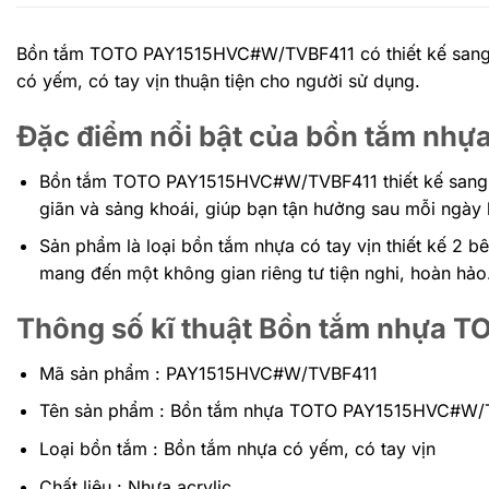
Bồn tắm TOTO PAY1515HVC#W/TVBF411 có thiết kế sang 
có yếm, có tay vịn thuận tiện cho người sử dụng.
Đặc điểm nổi bật của bồn tắm n
Bồn tắm TOTO PAY1515HVC#W/TVBF411 thiết kế sang tr
giãn và sảng khoái, giúp bạn tận hưởng sau mỗi ngày 
Sản phẩm là loại bồn tắm nhựa có tay vịn thiết kế 2 
mang đến một không gian riêng tư tiện nghi, hoàn hảo.
Thông số kĩ thuật Bồn tắm nhựa
Mã sản phẩm : PAY1515HVC#W/TVBF411
Tên sản phẩm : Bồn tắm nhựa TOTO PAY1515HVC#W/
Loại bồn tắm : Bồn tắm nhựa có yếm, có tay vịn
Chất liệu : Nhựa acrylic