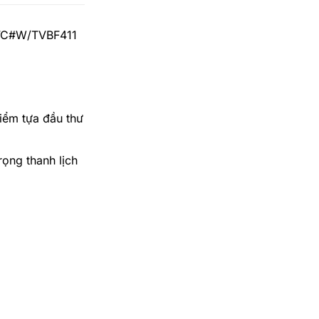
HVC#W/TVBF411
iểm tựa đầu thư
ọng thanh lịch