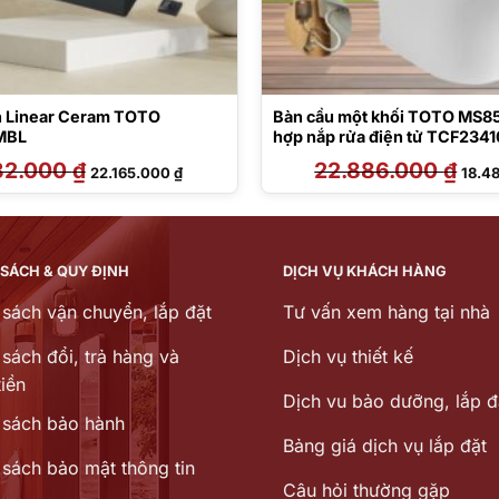
n Linear Ceram TOTO
Bàn cầu một khối TOTO MS8
MBL
hợp nắp rửa điện tử TCF23
32.000
₫
Giá
Giá
22.886.000
₫
Giá
22.165.000
₫
18.4
gốc
hiện
gốc
là:
tại
là:
27.432.000 ₫.
là:
22.88
22.165.000 ₫.
 SÁCH & QUY ĐỊNH
DỊCH VỤ KHÁCH HÀNG
 sách vận chuyển, lắp đặt
Tư vấn xem hàng tại nhà
sách đổi, trả hàng và
Dịch vụ thiết kế
iền
Dịch vu bảo dưỡng, lắp đ
 sách bảo hành
Bảng giá dịch vụ lắp đặt
 sách bảo mật thông tin
Câu hỏi thường gặp