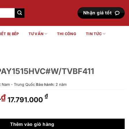
Nhận giá tốt
IẾT BỊ BẾP
TƯ VẤN
THI CÔNG
TIN TỨC
 PAY1515HVC#W/TVBF411
t Nam - Trung Quốc
|
Bảo hành:
2 năm
0
Giá
Giá
₫
₫
17.791.000
gốc
hiện
là:
tại
/TVBF411 số lượng
22.012.000 ₫.
là:
17.791.000 ₫.
Thêm vào giỏ hàng