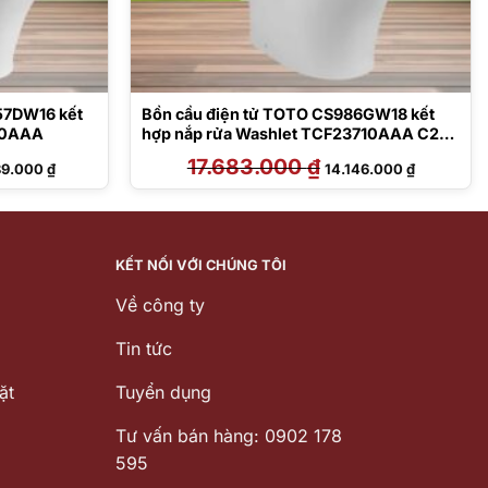
57DW16 kết
Bồn cầu điện tử TOTO CS986GW18 kết
410AAA
hợp nắp rửa Washlet TCF23710AAA C2
Simple
Giá
17.683.000
₫
Giá
Giá
89.000
₫
14.146.000
₫
hiện
gốc
hiện
tại
là:
tại
6.000 ₫.
là:
17.683.000 ₫.
là:
18.489.000 ₫.
14.146.000
KẾT NỐI VỚI CHÚNG TÔI
Về công ty
Tin tức
ặt
Tuyển dụng
Tư vấn bán hàng: 0902 178
595