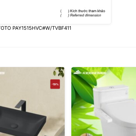
ựa TOTO PAY1515HVC#W/TVBF411
-19%