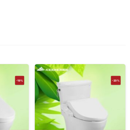
-19%
-20%