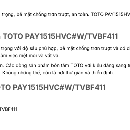
trọng, bề mặt chống trơn trượt, an toàn. TOTO PAY1515
hựa TOTO PAY1515HVC#W/TVBF411
ọng với độ sâu phù hợp, bề mặt chống trơn trượt và có đ
làm việc mệt mỏi và vất vả.
bên. Các dòng sản phẩm bồn tắm TOTO với kiểu dáng sang tr
 Không những thế, còn là nơi thư giãn và thiền định.
 TOTO PAY1515HVC#W/TVBF411
TVBF411