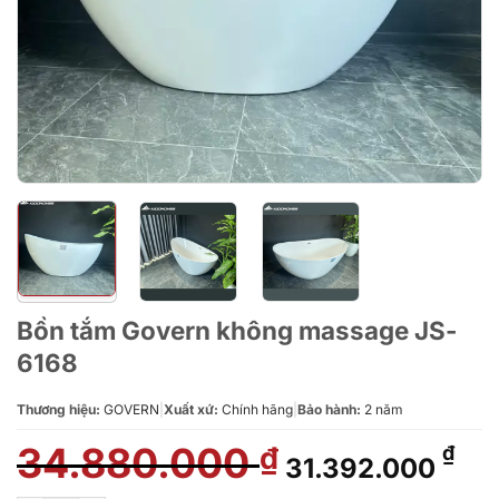
Bồn tắm Govern không massage JS-
6168
Thương hiệu:
GOVERN
|
Xuất xứ:
Chính hãng
|
Bảo hành:
2 năm
34.880.000
Giá
Giá
₫
₫
31.392.000
gốc
hiệ