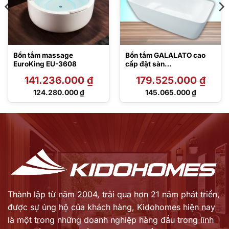
Bồn tắm massage
Bồn tắm GALALATO cao
EuroKing EU-3608
cấp đặt sàn
PJY1724WPWEN#MW
141.236.000
₫
179.525.000
₫
TVBF412
Giá
Giá
124.280.000
₫
145.065.000
₫
gốc
gốc
Giá
Giá
là:
là:
hiện
hiện
141.236.000 ₫.
179.525.000 ₫.
tại
tại
là:
là:
124.280.000 ₫.
145.065.000 ₫.
Thành lập từ năm 2004, trải qua hơn 21 năm phát triển,
được sự ủng hộ của khách hàng,
Kidohomes hiện nay
là một trong những doanh nghiệp hàng đầu trong lĩnh