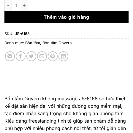
là:
tại
Bồn tắm Govern không massage JS-6168 số lượng
34.880.000 ₫.
là:
31.
Thêm vào giỏ hàng
SKU:
JS-6168
Danh mục:
Bồn tắm
,
Bồn tắm Govern
Bồn tắm Govern không massage JS-6168 sở hữu thiết
kế đặt sàn hiện đại với những đường cong mềm mại,
tạo điểm nhấn sang trọng cho không gian phòng tắm.
Kiểu dáng freestanding tinh tế giúp sản phẩm dễ dàng
phù hợp với nhiều phong cách nội thất, từ tối giản đến