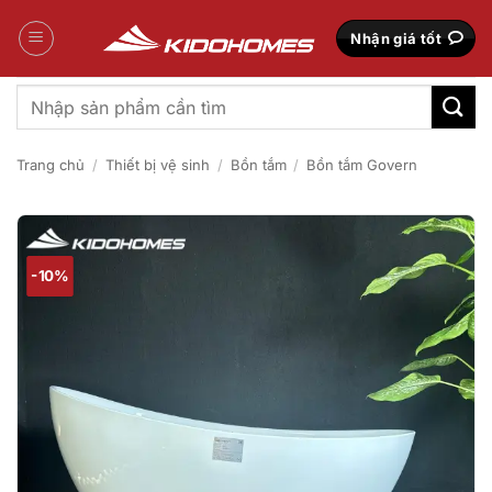
Bỏ
qua
Nhận giá tốt
nội
dung
Tìm
kiếm:
Trang chủ
/
Thiết bị vệ sinh
/
Bồn tắm
/
Bồn tắm Govern
-10%