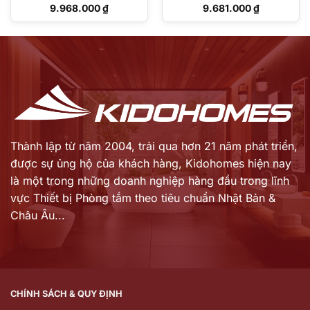
Giá
Giá
9.968.000
₫
9.681.000
₫
gốc
gốc
Giá
Giá
là:
là:
hiện
hiện
14.240.000 ₫.
13.830.000 ₫.
tại
tại
là:
là:
9.968.000 ₫.
9.681.000 ₫.
Thành lập từ năm 2004, trải qua hơn 21 năm phát triển,
được sự ủng hộ của khách hàng,
Kidohomes hiện nay
là một trong những doanh nghiệp hàng đầu trong lĩnh
vực Thiết bị Phòng tắm theo tiêu chuẩn Nhật Bản &
Châu Âu...
CHÍNH SÁCH & QUY ĐỊNH