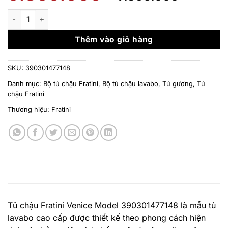
gốc
hiện
là:
tại
Tủ chậu Fratini Venice Model 390301477148 số lượng
9.860.000 ₫.
là:
7.395.
Thêm vào giỏ hàng
SKU:
390301477148
Danh mục:
Bộ tủ chậu Fratini
,
Bộ tủ chậu lavabo, Tủ gương
,
Tủ
chậu Fratini
Thương hiệu:
Fratini
Tủ chậu Fratini Venice Model 390301477148 là mẫu tủ
lavabo cao cấp được thiết kế theo phong cách hiện