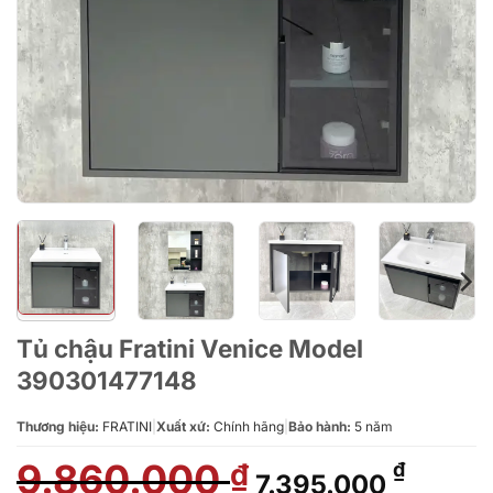
Tủ chậu Fratini Venice Model
390301477148
Thương hiệu:
FRATINI
|
Xuất xứ:
Chính hãng
|
Bảo hành:
5 năm
9.860.000
Giá
Giá
₫
₫
7.395.000