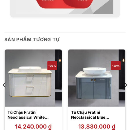
SẢN PHẨM TƯƠNG TỰ
-30%
-30%
Tủ Chậu Fratini
Tủ Chậu Fratini
Neoclassical White
Neoclassical Blue
390301339055
390301349055
14.240.000
₫
13.830.000
₫