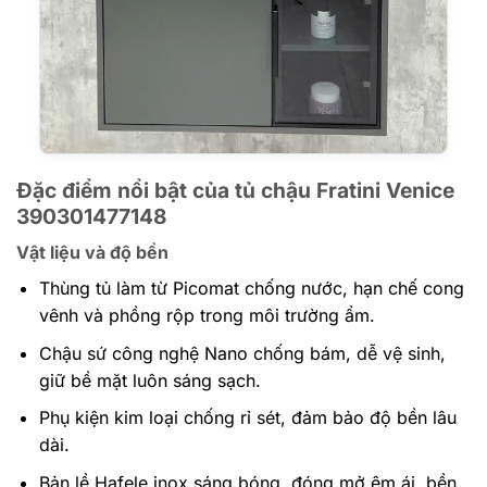
Đặc điểm nổi bật của tủ chậu Fratini Venice
390301477148
Vật liệu và độ bền
Thùng tủ làm từ Picomat chống nước, hạn chế cong
vênh và phồng rộp trong môi trường ẩm.
Chậu sứ công nghệ Nano chống bám, dễ vệ sinh,
giữ bề mặt luôn sáng sạch.
Phụ kiện kim loại chống rỉ sét, đảm bảo độ bền lâu
dài.
Bản lề Hafele inox sáng bóng, đóng mở êm ái, bền