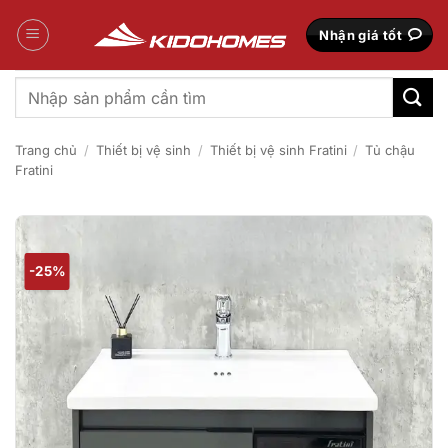
Bỏ
qua
Nhận giá tốt
nội
dung
Tìm
kiếm:
Trang chủ
/
Thiết bị vệ sinh
/
Thiết bị vệ sinh Fratini
/
Tủ chậu
Fratini
-25%