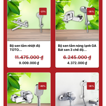
là:
là:
3.530.000 ₫.
7.732.000 ₫.
-21%
-30%
Bộ sen tắm nhiệt độ
Bộ sen tắm nóng lạnh GA
TOTO
Bát sen 3 chế độ
TBV03427V/TBW01008
TBG04302VA/TBW0701
11.475.000
₫
6.245.000
₫
A
2A
Giá
Giá
9.009.000
₫
4.372.000
₫
gốc
gốc
Giá
Giá
là:
là:
hiện
hiện
11.475.000 ₫.
6.245.000 ₫.
tại
tại
là:
là:
9.009.000 ₫.
4.372.000 ₫.
-40%
-30%