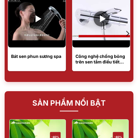
Bát sen phun sương spa
Công nghệ chống bỏng
trên sen tắm điều tiết
nhiệt dộ
SẢN PHẨM NỔI BẬT
-40%
-40%