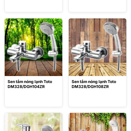
Sen tắm nóng lạnh Toto
Sen tắm nóng lạnh Toto
DM328/DGH104ZR
DM328/DGH108ZR