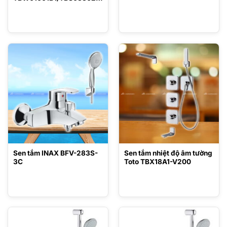
TBW03002B
Sen tắm INAX BFV-283S-
Sen tắm nhiệt độ âm tường
3C
Toto TBX18A1-V200