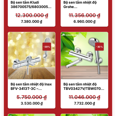
Bộ sen tắm Kludi
Bộ sen tắm nhiệt độ
386700575/6803005-
Grohe
00
34567000/27799001
12.300.000
₫
11.356.000
₫
Giá
Giá
7.380.000
₫
6.960.000
₫
gốc
gốc
Giá
Giá
là:
là:
hiện
hiện
12.300.000 ₫.
11.356.000 ₫.
tại
tại
là:
là:
7.380.000 ₫.
6.960.000 ₫.
-39%
-30%
Bộ sen tắm nhiệt độ Inax
Bộ sen tắm nhiệt độ
BFV-3413T-3C –
TBV03427V/TBW07012
Thermostart
A
5.750.000
₫
11.046.000
₫
Giá
Giá
3.530.000
₫
7.732.000
₫
gốc
gốc
Giá
Giá
là:
là:
hiện
hiện
5.750.000 ₫.
11.046.000 ₫.
tại
tại