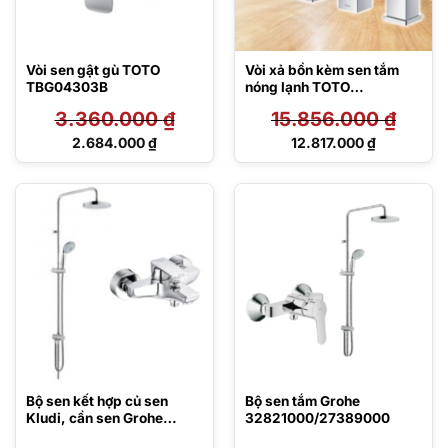
Vòi sen gật gù TOTO
Vòi xả bồn kèm sen tắm
TBG04303B
nóng lạnh TOTO
TBG02305B
3.360.000
₫
15.856.000
₫
Giá
Giá
2.684.000
₫
12.817.000
₫
gốc
gốc
Giá
Giá
là:
là:
hiện
hiện
3.360.000 ₫.
15.856.000 ₫.
tại
tại
là:
là:
2.684.000 ₫.
12.817.000 ₫.
Bộ sen kết hợp củ sen
Bộ sen tắm Grohe
Kludi, cần sen Grohe
32821000/27389000
406810575/27389000