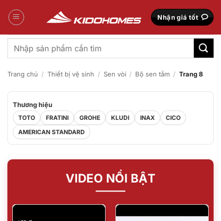
Bỏ
qua
Nhận giá tốt
nội
dung
Tìm
kiếm:
Trang chủ
/
Thiết bị vệ sinh
/
Sen vòi
/
Bộ sen tắm
/
Trang 8
Thương hiệu
TOTO
FRATINI
GROHE
KLUDI
INAX
CICO
AMERICAN STANDARD
VIDEO NỔI BẬT