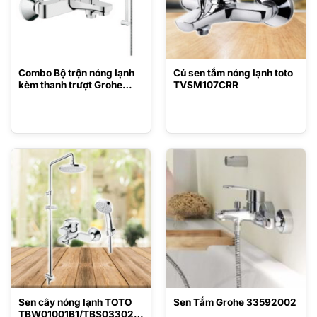
Combo Bộ trộn nóng lạnh
Củ sen tắm nóng lạnh toto
kèm thanh trượt Grohe
TVSM107CRR
32815000/27787001
Sen cây nóng lạnh TOTO
Sen Tắm Grohe 33592002
TBW01001B1/TBS03302V/