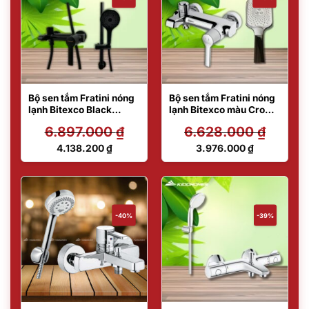
Bộ sen tắm Fratini nóng
Bộ sen tắm Fratini nóng
lạnh Bitexco Black
lạnh Bitexco màu Crom
39050133BK/39051437
39050134/39051221/39
6.897.000
₫
6.628.000
₫
BK
051324
Giá
Giá
4.138.200
₫
3.976.000
₫
gốc
gốc
Giá
Giá
là:
là:
hiện
hiện
6.897.000 ₫.
6.628.000 ₫.
tại
tại
là:
là:
4.138.200 ₫.
3.976.000 ₫.
-40%
-39%