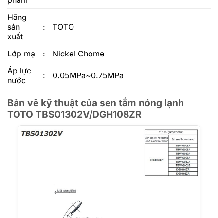
phẩm
Hãng
sản
:
TOTO
xuất
Lớp mạ
:
Nickel Chome
Áp lực
:
0.05MPa~0.75MPa
nước
Bản vẽ kỹ thuật của sen tắm nóng lạnh
TOTO TBS01302V/DGH108ZR