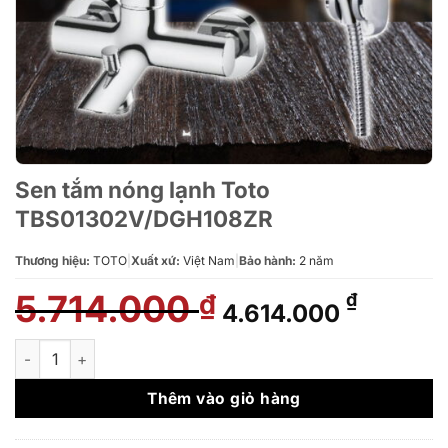
Sen tắm nóng lạnh Toto
TBS01302V/DGH108ZR
Thương hiệu:
TOTO
|
Xuất xứ:
Việt Nam
|
Bảo hành:
2 năm
5.714.000
Giá
Giá
₫
₫
4.614.000
gốc
hiện
là:
tại
Sen tắm nóng lạnh Toto TBS01302V/DGH108ZR số lượng
5.714.000 ₫.
là:
4.614.0
Thêm vào giỏ hàng