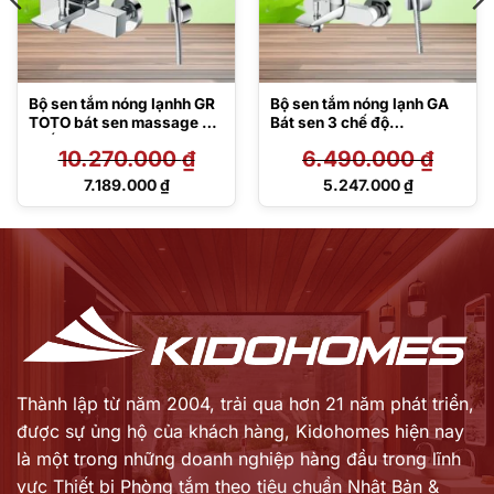
Bộ sen tắm nóng lạnhh GR
Bộ sen tắm nóng lạnh GA
TOTO bát sen massage 3
Bát sen 3 chế độ
chế độ
TBG04302VA/TBW07009
10.270.000
₫
6.490.000
₫
TBG02302VA/TBW01035
A
V
Giá
Giá
7.189.000
₫
5.247.000
₫
gốc
gốc
Giá
Giá
là:
là:
hiện
hiện
10.270.000 ₫.
6.490.000 ₫.
tại
tại
là:
là:
7.189.000 ₫.
5.247.000 ₫.
Thành lập từ năm 2004, trải qua hơn 21 năm phát triển,
được sự ủng hộ của khách hàng,
Kidohomes hiện nay
là một trong những doanh nghiệp hàng đầu trong lĩnh
vực Thiết bị Phòng tắm theo tiêu chuẩn Nhật Bản &