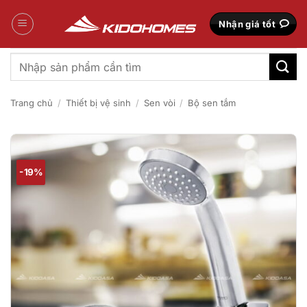
Bỏ
qua
Nhận giá tốt
nội
dung
Tìm
kiếm:
Trang chủ
/
Thiết bị vệ sinh
/
Sen vòi
/
Bộ sen tắm
-19%