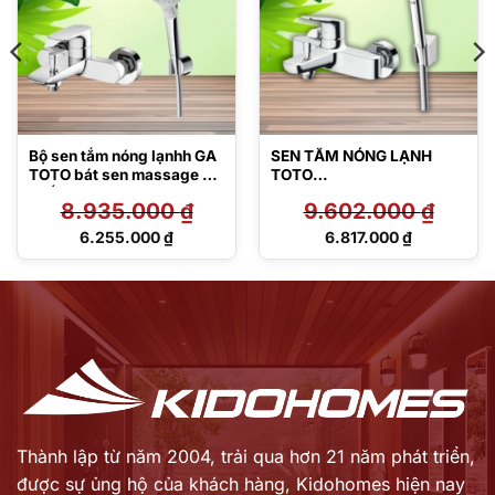
Bộ sen tắm nóng lạnhh GA
SEN TẮM NÓNG LẠNH
TOTO bát sen massage 3
TOTO
chế độ
TBG03302V/TBW02017A
8.935.000
₫
9.602.000
₫
TBG04302VA/TBW01035
V
Giá
Giá
6.255.000
₫
6.817.000
₫
gốc
gốc
Giá
Giá
là:
là:
hiện
hiện
8.935.000 ₫.
9.602.000 ₫.
tại
tại
là:
là:
6.255.000 ₫.
6.817.000 ₫.
Thành lập từ năm 2004, trải qua hơn 21 năm phát triển,
được sự ủng hộ của khách hàng,
Kidohomes hiện nay