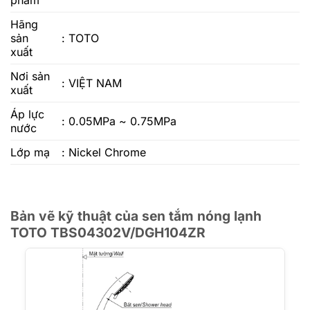
phẩm
Hãng
sản
: TOTO
xuất
Nơi sản
: VIỆT NAM
xuất
Áp lực
: 0.05MPa ~ 0.75MPa
nước
Lớp mạ
: Nickel Chrome
Bản vẽ kỹ thuật của sen tắm nóng lạnh
TOTO TBS04302V/DGH104ZR