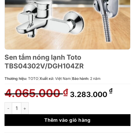
Sen tắm nóng lạnh Toto
TBS04302V/DGH104ZR
Thương hiệu:
TOTO
|
Xuất xứ:
Việt Nam
|
Bảo hành:
2 năm
4.065.000
Giá
Giá
₫
₫
3.283.000
gốc
hiện
là:
tại
Sen tắm nóng lạnh Toto TBS04302V/DGH104ZR số lượng
4.065.000 ₫.
là:
3.283
Thêm vào giỏ hàng