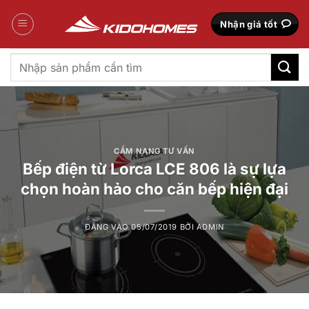
Bỏ
qua
Nhận giá tốt
nội
dung
Tìm
kiếm:
CẨM NANG TƯ VẤN
Bếp điện từ Lorca LCE 806 là sự lựa
chọn hoàn hảo cho căn bếp hiện đại
ĐĂNG VÀO
05/07/2019
BỞI
ADMIN