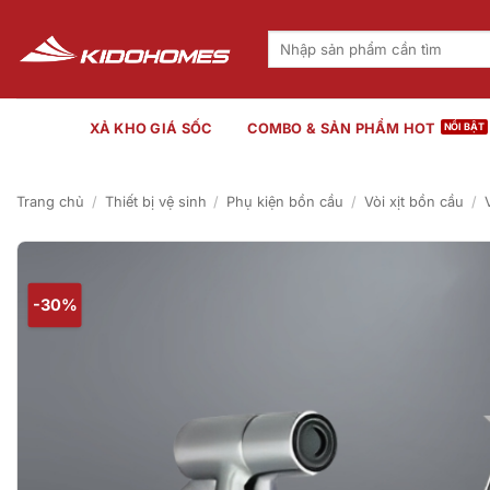
Bỏ
qua
Tìm
kiếm:
nội
dung
XẢ KHO GIÁ SỐC
COMBO & SẢN PHẨM HOT
Trang chủ
/
Thiết bị vệ sinh
/
Phụ kiện bồn cầu
/
Vòi xịt bồn cầu
/
-30%