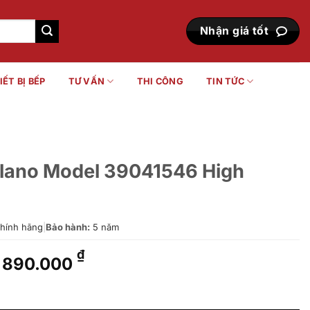
Nhận giá tốt
IẾT BỊ BẾP
TƯ VẤN
THI CÔNG
TIN TỨC
 Milano Model 39041546 High
hính hãng
|
Bảo hành:
5 năm
Giá
Giá
₫
890.000
gốc
hiện
là:
tại
9041546 High quality số lượng
1.280.000 ₫.
là: