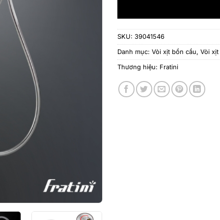
SKU:
39041546
Danh mục:
Vòi xịt bồn cầu
,
Vòi xị
Thương hiệu:
Fratini