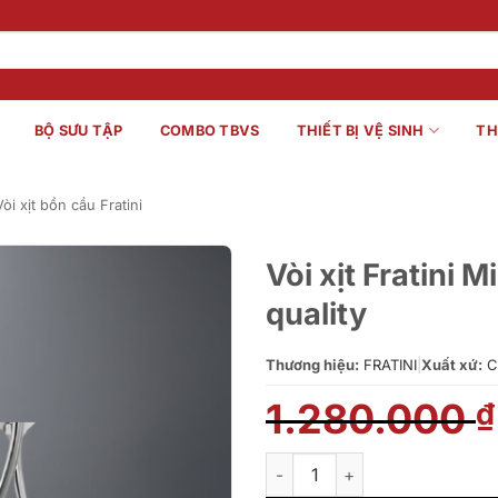
BỘ SƯU TẬP
COMBO TBVS
THIẾT BỊ VỆ SINH
TH
Vòi xịt bồn cầu Fratini
Vòi xịt Fratini
quality
Thương hiệu:
FRATINI
|
Xuất xứ:
C
1.280.000
₫
Vòi xịt Fratini Milano Model 3