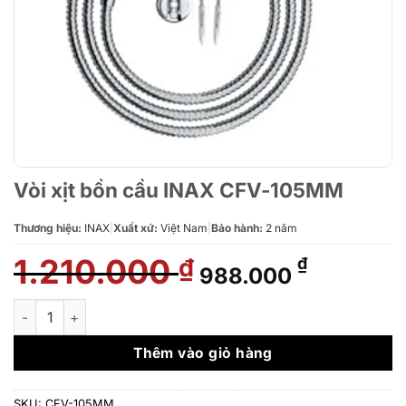
Vòi xịt bồn cầu INAX CFV-105MM
Thương hiệu:
INAX
|
Xuất xứ:
Việt Nam
|
Bảo hành:
2 năm
1.210.000
Giá
Giá
₫
₫
988.000
gốc
hiện
là:
tại
Vòi xịt bồn cầu INAX CFV-105MM số lượng
1.210.000 ₫.
là:
988.000 
Thêm vào giỏ hàng
SKU:
CFV-105MM