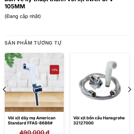
105MM
(Đang cập nhật)
SẢN PHẨM TƯƠNG TỰ
-11%
Vòi xịt dây mạ American
Vòi xịt bồn cầu Hansgrohe
Standard FFAS-8686#
32127000
490.000
₫