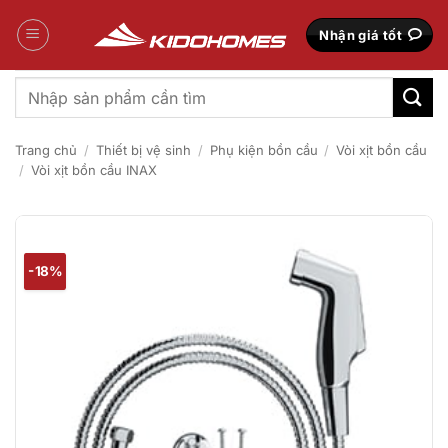
Bỏ
qua
Nhận giá tốt
nội
dung
Tìm
kiếm:
Trang chủ
/
Thiết bị vệ sinh
/
Phụ kiện bồn cầu
/
Vòi xịt bồn cầu
/
Vòi xịt bồn cầu INAX
-18%