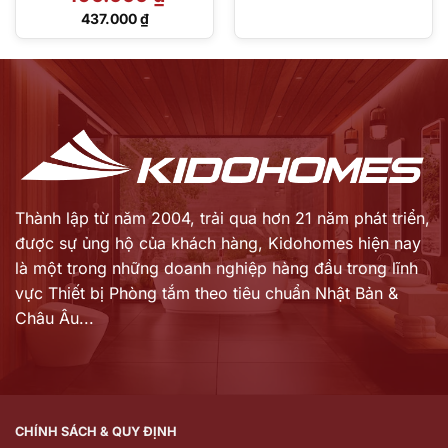
Giá
437.000
₫
gốc
Giá
là:
hiện
490.000 ₫.
tại
là:
437.000 ₫.
Thành lập từ năm 2004, trải qua hơn 21 năm phát triển,
được sự ủng hộ của khách hàng,
Kidohomes hiện nay
là một trong những doanh nghiệp hàng đầu trong lĩnh
vực Thiết bị Phòng tắm theo tiêu chuẩn Nhật Bản &
Châu Âu...
CHÍNH SÁCH & QUY ĐỊNH