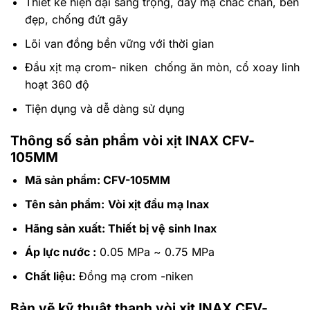
Thiết kế hiện đại sang trọng, dây mạ chắc chắn, bền
đẹp, chống đứt gãy
Lõi van đồng bền vững với thời gian
Đầu xịt mạ crom- niken chống ăn mòn, cổ xoay linh
hoạt 360 độ
Tiện dụng và dễ dàng sử dụng
Thông số sản phẩm vòi xịt INAX CFV-
105MM
Mã sản phẩm: CFV-105MM
Tên sản phẩm:
Vòi xịt đầu mạ Inax
Hãng sản xuất
: Thiết bị vệ sinh Inax
Áp lực nước :
0.05 MPa ~ 0.75 MPa
Chất liệu:
Đồng mạ crom -niken
Bản vẽ kỹ thuật thanh vòi xịt INAX CFV-