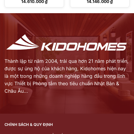
Giá
Giá
14.610.000
₫
14.146.000
₫
gốc
gốc
Giá
Giá
là:
là:
hiện
hiện
18.262.000 ₫.
17.683.000 ₫.
tại
tại
là:
là:
14.610.000 ₫.
14.146.000 ₫.
Thành lập từ năm 2004, trải qua hơn 21 năm phát triển,
được sự ủng hộ của khách hàng,
Kidohomes hiện nay
là một trong những doanh nghiệp hàng đầu trong lĩnh
vực Thiết bị Phòng tắm theo tiêu chuẩn Nhật Bản &
Châu Âu...
CHÍNH SÁCH & QUY ĐỊNH