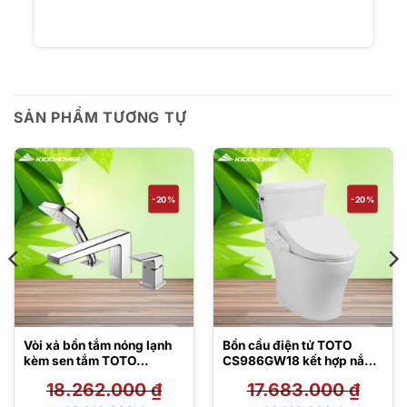
SẢN PHẨM TƯƠNG TỰ
-20%
-20%
Vòi xả bồn tắm nóng lạnh
Bồn cầu điện tử TOTO
kèm sen tắm TOTO
CS986GW18 kết hợp nắp
TBG10305AA
rửa Washlet
18.262.000
₫
17.683.000
₫
TCF23710AAA C2 Simple