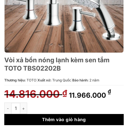
Vòi xả bồn nóng lạnh kèm sen tắm
TOTO TBS02202B
Thương hiệu:
TOTO
|
Xuất xứ:
Trung Quốc
|
Bảo hành:
2 năm
14.816.000
Giá
Giá
₫
₫
11.966.000
gốc
hiện
là:
tại
Vòi xả bồn nóng lạnh kèm sen tắm TOTO TBS02202B số lượng
14.816.000 ₫.
là:
11.9
Thêm vào giỏ hàng