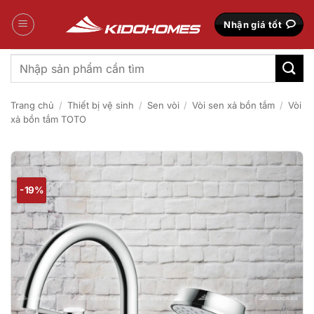
Bỏ
qua
Nhận giá tốt
nội
dung
Tìm
kiếm:
Trang chủ
/
Thiết bị vệ sinh
/
Sen vòi
/
Vòi sen xả bồn tắm
/
Vòi
xả bồn tắm TOTO
-19%