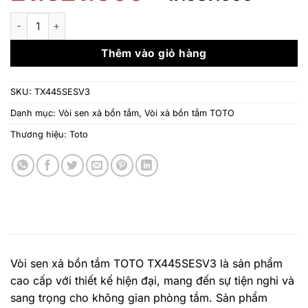
gốc
hiện
là:
tại
Vòi sen xả bồn tắm TOTO TX445SESV3 số lượng
21.521.000 ₫.
là:
17.38
Thêm vào giỏ hàng
SKU:
TX445SESV3
Danh mục:
Vòi sen xả bồn tắm
,
Vòi xả bồn tắm TOTO
Thương hiệu:
Toto
Vòi sen xả bồn tắm TOTO TX445SESV3 là sản phẩm
cao cấp với thiết kế hiện đại, mang đến sự tiện nghi và
sang trọng cho không gian phòng tắm. Sản phẩm