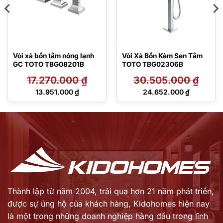
Vòi xả bồn tắm nóng lạnh
Vòi Xả Bồn Kèm Sen Tắm
GC TOTO TBG08201B
TOTO TBG02306B
17.270.000
₫
30.505.000
₫
Giá
Giá
13.951.000
₫
24.652.000
₫
gốc
gốc
Giá
Giá
là:
là:
hiện
hiện
17.270.000 ₫.
30.505.000 ₫.
tại
tại
là:
là:
13.951.000 ₫.
24.652.000 ₫.
Thành lập từ năm 2004, trải qua hơn 21 năm phát triển,
được sự ủng hộ của khách hàng,
Kidohomes hiện nay
là một trong những doanh nghiệp hàng đầu trong lĩnh