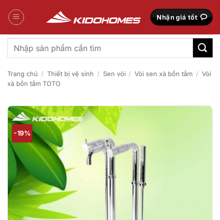
Bỏ
qua
Nhận giá tốt
nội
dung
Tìm
kiếm:
Trang chủ
/
Thiết bị vệ sinh
/
Sen vòi
/
Vòi sen xả bồn tắm
/
Vòi
xả bồn tắm TOTO
-19%