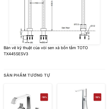
Bản vẽ kỹ thuật của vòi sen xả bồn tắm TOTO
TX445SESV3
SẢN PHẨM TƯƠNG TỰ
-19%
-19%