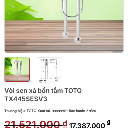
Vòi sen xả bồn tắm TOTO
TX445SESV3
Thương hiệu:
TOTO
|
Xuất xứ:
Indonesia
|
Bảo hành:
2 năm
21.521.000
Giá
Giá
₫
₫
17.387.000