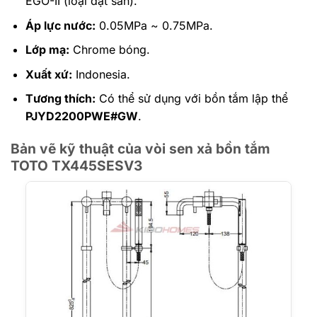
EGO-II (loại đặt sàn).
Áp lực nước:
0.05MPa ~ 0.75MPa.
Lớp mạ:
Chrome bóng.
Xuất xứ:
Indonesia.
Tương thích:
Có thể sử dụng với bồn tắm lập thể
PJYD2200PWE#GW
.
Bản vẽ kỹ thuật của vòi sen xả bồn tắm
TOTO TX445SESV3