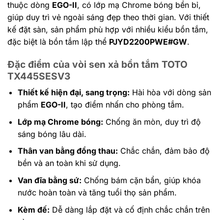
thuộc dòng
EGO-II
, có lớp mạ Chrome bóng bền bỉ,
giúp duy trì vẻ ngoài sáng đẹp theo thời gian. Với thiết
kế đặt sàn, sản phẩm phù hợp với nhiều kiểu bồn tắm,
đặc biệt là bồn tắm lập thể
PJYD2200PWE#GW
.
Đặc điểm của vòi sen xả bồn tắm TOTO
TX445SESV3
Thiết kế hiện đại, sang trọng:
Hài hòa với dòng sản
phẩm
EGO-II
, tạo điểm nhấn cho phòng tắm.
Lớp mạ Chrome bóng:
Chống ăn mòn, duy trì độ
sáng bóng lâu dài.
Thân van bằng đồng thau:
Chắc chắn, đảm bảo độ
bền và an toàn khi sử dụng.
Van đĩa bằng sứ:
Chống bám cặn bẩn, giúp khóa
nước hoàn toàn và tăng tuổi thọ sản phẩm.
Kèm đế:
Dễ dàng lắp đặt và cố định chắc chắn trên