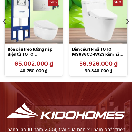
-25%
-30%
Bồn cầu treo tường nắp
Bàn cầu 1 khối TOTO
điện tử TOTO
MS636CDRW23 kèm nắp
CW812REA/TCF47360GA
rửa điện tử TCF47360GAA
65.002.000
₫
56.926.000
₫
A/WH172AT/TCA546/MB1
75M#SS
Giá
Giá
48.750.000
₫
39.848.000
₫
gốc
gốc
Giá
Giá
là:
là:
hiện
hiện
65.002.000 ₫.
56.926.000 ₫.
tại
tại
là:
là:
48.750.000 ₫.
39.848.000 ₫.
Thành lập từ năm 2004, trải qua hơn 21 năm phát triển,