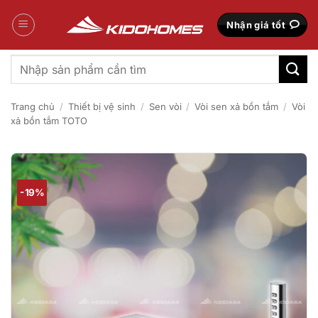
Bỏ
qua
Nhận giá tốt
nội
dung
Tìm
kiếm:
Trang chủ
/
Thiết bị vệ sinh
/
Sen vòi
/
Vòi sen xả bồn tắm
/
Vòi
xả bồn tắm TOTO
-19%