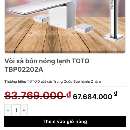
Vòi xả bồn nóng lạnh TOTO
TBP02202A
Thương hiệu:
TOTO
|
Xuất xứ:
Trung Quốc
|
Bảo hành:
2 năm
83.769.000
Giá
Giá
₫
₫
67.684.000
gốc
hiệ
là:
tại
Vòi xả bồn nóng lạnh TOTO TBP02202A số lượng
83.769.000 ₫.
là:
67.
Thêm vào giỏ hàng