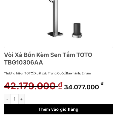
Vòi Xả Bồn Kèm Sen Tắm TOTO
TBG10306AA
Thương hiệu:
TOTO
|
Xuất xứ:
Trung Quốc
|
Bảo hành:
2 năm
42.179.000
Giá
Giá
₫
₫
34.077.000
gốc
hiện
là:
tại
Vòi Xả Bồn Kèm Sen Tắm TOTO TBG10306AA số lượng
42.179.000 ₫.
là:
34.0
Thêm vào giỏ hàng