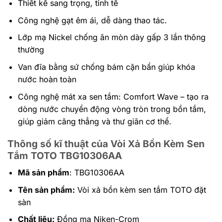
Thiết kế sang trọng, tinh tế
Công nghệ gạt êm ái, dễ dàng thao tác.
Lớp mạ Nickel chống ăn mòn dày gấp 3 lần thông
thường
Van đĩa bằng sứ chống bám cặn bẩn giúp khóa
nước hoàn toàn
Công nghệ mát xa sen tắm: Comfort Wave – tạo ra
dòng nước chuyển động vòng tròn trong bồn tắm,
giúp giảm căng thẳng và thư giãn cơ thể.
Thông số kĩ thuật của Vòi Xả Bồn Kèm Sen
Tắm TOTO TBG10306AA
Mã sản phẩm
: TBG10306AA
Tên sản phẩm:
Vòi xả bồn kèm sen tắm TOTO đặt
sàn
Chất liệu:
Đồng mạ Niken-Crom