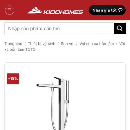
Bỏ
qua
Nhận giá tốt
nội
dung
Tìm
kiếm:
Trang chủ
/
Thiết bị vệ sinh
/
Sen vòi
/
Vòi sen xả bồn tắm
/
Vòi
xả bồn tắm TOTO
-19%