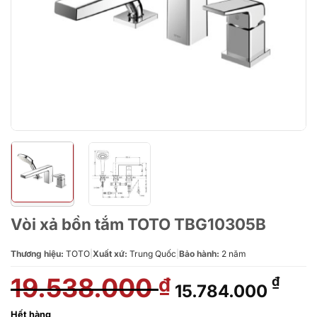
Vòi xả bồn tắm TOTO TBG10305B
Thương hiệu:
TOTO
|
Xuất xứ:
Trung Quốc
|
Bảo hành:
2 năm
19.538.000
Giá
Giá
₫
₫
15.784.000
gốc
hiện
là:
tại
Hết hàng