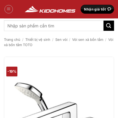
Bỏ
qua
Nhận giá tốt
nội
dung
Tìm
kiếm:
Trang chủ
/
Thiết bị vệ sinh
/
Sen vòi
/
Vòi sen xả bồn tắm
/
Vòi
xả bồn tắm TOTO
-19%