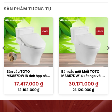
SẢN PHẨM TƯƠNG TỰ
-30%
-30%
Bàn cầu TOTO
Bàn cầu một khối TOTO
MS857DW18 tích hợp nắp
MS857DW14 kết hợp với
rửa điện tử Washlet dòng
nắp rửa điện tử Washlet
17.417.000
₫
30.171.000
₫
C2 – TCF23710AAA
C5 – TCF24410AAA
(220V)
Giá
Giá
12.192.000
₫
21.120.000
₫
gốc
gốc
Giá
Giá
là:
là:
hiện
hiện
17.417.000 ₫.
30.171.000 ₫.
tại
tại
là:
là:
12.192.000 ₫.
21.120.000 ₫.