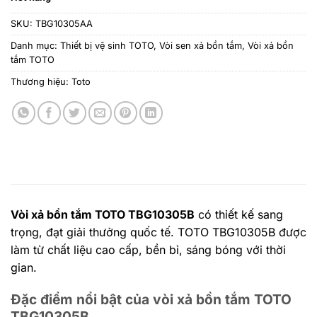
19.538.000 ₫.
là:
SKU:
TBG10305AA
15.7
Danh mục:
Thiết bị vệ sinh TOTO
,
Vòi sen xả bồn tắm
,
Vòi xả bồn
tắm TOTO
Thương hiệu:
Toto
Vòi xả bồn tắm TOTO TBG10305B
có thiết kế sang
trọng, đạt giải thưởng quốc tế. TOTO TBG10305B được
làm từ chất liệu cao cấp, bền bỉ, sáng bóng với thời
gian.
Đặc điểm nổi bật của vòi xả bồn tắm TOTO
TBG10305B