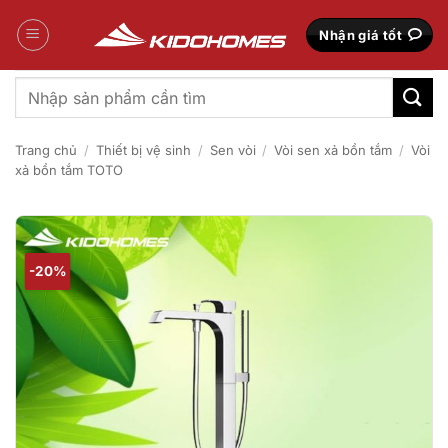
Bỏ
qua
Nhận giá tốt
nội
dung
Tìm
kiếm:
Trang chủ
/
Thiết bị vệ sinh
/
Sen vòi
/
Vòi sen xả bồn tắm
/
Vòi
xả bồn tắm TOTO
-20%