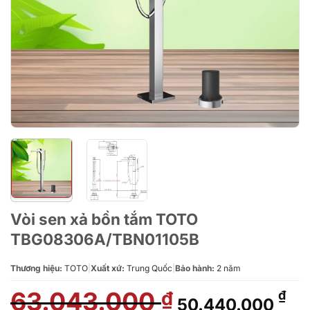
Vòi sen xả bồn tắm TOTO
TBG08306A/TBN01105B
Thương hiệu:
TOTO
|
Xuất xứ:
Trung Quốc
|
Bảo hành:
2 năm
63.043.000
Giá
Gi
₫
₫
50.440.000