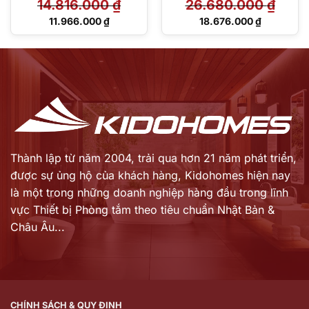
14.816.000
₫
26.680.000
₫
Giá
Giá
11.966.000
₫
18.676.000
₫
gốc
gốc
Giá
Giá
là:
là:
hiện
hiện
14.816.000 ₫.
26.680.000 ₫.
tại
tại
là:
là:
11.966.000 ₫.
18.676.000 ₫.
Thành lập từ năm 2004, trải qua hơn 21 năm phát triển,
được sự ủng hộ của khách hàng,
Kidohomes hiện nay
là một trong những doanh nghiệp hàng đầu trong lĩnh
vực Thiết bị Phòng tắm theo tiêu chuẩn Nhật Bản &
Châu Âu...
CHÍNH SÁCH & QUY ĐỊNH