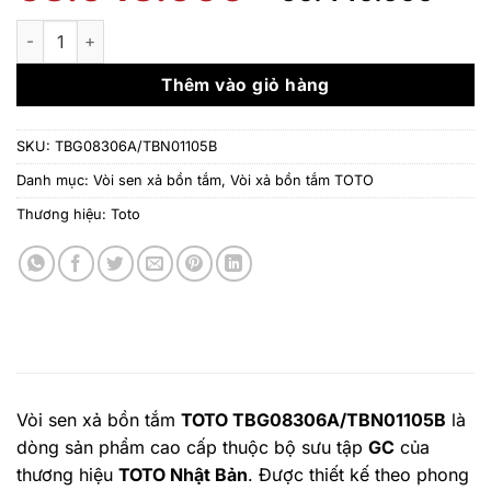
gốc
hi
là:
tại
Vòi sen xả bồn tắm TOTO TBG08306A/TBN01105B số lượng
63.043.000 ₫.
là:
50
Thêm vào giỏ hàng
SKU:
TBG08306A/TBN01105B
Danh mục:
Vòi sen xả bồn tắm
,
Vòi xả bồn tắm TOTO
Thương hiệu:
Toto
Vòi sen xả bồn tắm
TOTO TBG08306A/TBN01105B
là
dòng sản phẩm cao cấp thuộc bộ sưu tập
GC
của
thương hiệu
TOTO Nhật Bản
. Được thiết kế theo phong