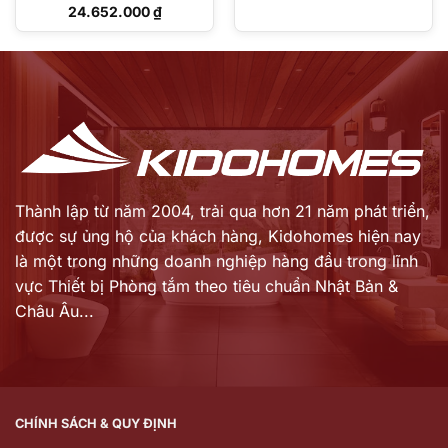
Giá
24.652.000
₫
gốc
Giá
là:
hiện
30.505.000 ₫.
tại
là:
24.652.000 ₫.
Thành lập từ năm 2004, trải qua hơn 21 năm phát triển,
được sự ủng hộ của khách hàng,
Kidohomes hiện nay
là một trong những doanh nghiệp hàng đầu trong lĩnh
vực Thiết bị Phòng tắm theo tiêu chuẩn Nhật Bản &
Châu Âu...
CHÍNH SÁCH & QUY ĐỊNH