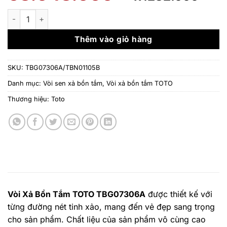
gốc
hiệ
là:
tại
Vòi xả bồn tắm kèm sen tắm GE TOTO TBG07306A/TBN01105B
63.043.000 ₫.
là:
47.
Thêm vào giỏ hàng
SKU:
TBG07306A/TBN01105B
Danh mục:
Vòi sen xả bồn tắm
,
Vòi xả bồn tắm TOTO
Thương hiệu:
Toto
Vòi Xả Bồn Tắm TOTO TBG07306A
được thiết kế với
từng đường nét tinh xảo, mang đến vẻ đẹp sang trọng
cho sản phẩm. Chất liệu của sản phẩm vô cùng cao