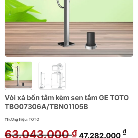
Vòi xả bồn tắm kèm sen tắm GE TOTO
TBG07306A/TBN01105B
Thương hiệu:
TOTO
63.043.000
Giá
Giá
₫
₫
47.282.000