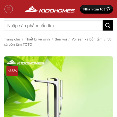
Bỏ
qua
Nhận giá tốt
nội
dung
Tìm
kiếm:
Trang chủ
/
Thiết bị vệ sinh
/
Sen vòi
/
Vòi sen xả bồn tắm
/
Vòi
xả bồn tắm TOTO
-25%