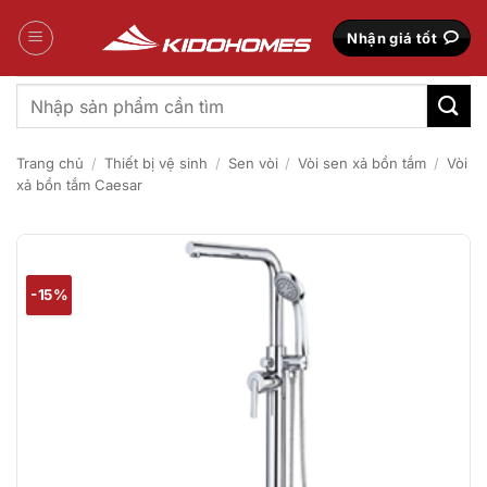
Bỏ
qua
Nhận giá tốt
nội
dung
Tìm
kiếm:
Trang chủ
/
Thiết bị vệ sinh
/
Sen vòi
/
Vòi sen xả bồn tắm
/
Vòi
xả bồn tắm Caesar
-15%