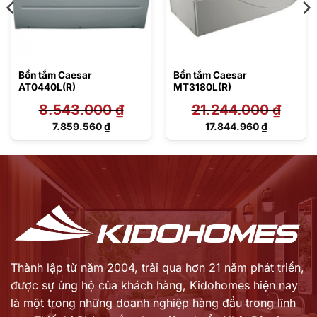
Bồn tắm Caesar
Bồn tắm Caesar
AT0440L(R)
MT3180L(R)
8.543.000
₫
21.244.000
₫
Giá
Giá
7.859.560
₫
17.844.960
₫
gốc
gốc
Giá
Giá
là:
là:
hiện
hiện
8.543.000 ₫.
21.244.000 ₫.
tại
tại
là:
là:
7.859.560 ₫.
17.844.960 ₫.
Thành lập từ năm 2004, trải qua hơn 21 năm phát triển,
được sự ủng hộ của khách hàng,
Kidohomes hiện nay
là một trong những doanh nghiệp hàng đầu trong lĩnh