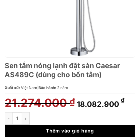
Sen tắm nóng lạnh đặt sàn Caesar
AS489C (dùng cho bồn tắm)
Xuất xứ:
Việt Nam
|
Bảo hành:
2 năm
21.274.000
Giá
Giá
₫
₫
18.082.900
gốc
hiện
là:
tại
Sen tắm nóng lạnh đặt sàn Caesar AS489C (dùng cho bồn tắm)
21.274.000 ₫.
là:
18.0
Thêm vào giỏ hàng