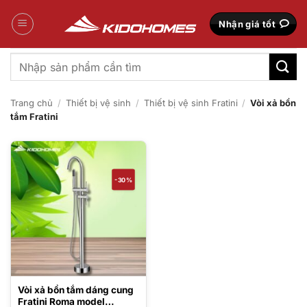
Bỏ
qua
Nhận giá tốt
nội
dung
Tìm
kiếm:
Trang chủ
/
Thiết bị vệ sinh
/
Thiết bị vệ sinh Fratini
/
Vòi xả bồn
tắm Fratini
-30%
Vòi xả bồn tắm dáng cung
Fratini Roma model