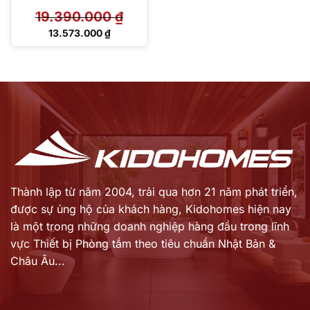
39050839
19.390.000
₫
Giá
13.573.000
₫
gốc
Giá
là:
hiện
19.390.000 ₫.
tại
là:
13.573.000 ₫.
Thành lập từ năm 2004, trải qua hơn 21 năm phát triển,
được sự ủng hộ của khách hàng,
Kidohomes hiện nay
là một trong những doanh nghiệp hàng đầu trong lĩnh
vực Thiết bị Phòng tắm theo tiêu chuẩn Nhật Bản &
Châu Âu...