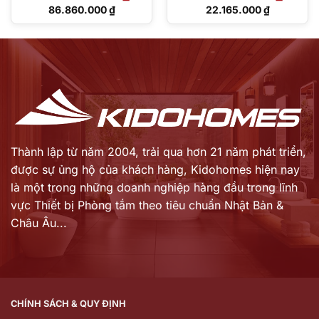
Giá
Giá
86.860.000
₫
22.165.000
₫
gốc
gốc
Giá
Giá
là:
là:
hiện
hiện
107.500.000 ₫.
27.432.000 ₫.
tại
tại
là:
là:
86.860.000 ₫.
22.165.000 ₫.
Thành lập từ năm 2004, trải qua hơn 21 năm phát triển,
được sự ủng hộ của khách hàng,
Kidohomes hiện nay
là một trong những doanh nghiệp hàng đầu trong lĩnh
vực Thiết bị Phòng tắm theo tiêu chuẩn Nhật Bản &
Châu Âu...
CHÍNH SÁCH & QUY ĐỊNH