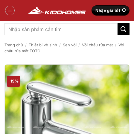
Bỏ
qua
Nhận giá tốt
nội
dung
Tìm
kiếm:
Trang chủ
/
Thiết bị vệ sinh
/
Sen vòi
/
Vòi chậu rửa mặt
/
Vòi
chậu rửa mặt TOTO
-19%