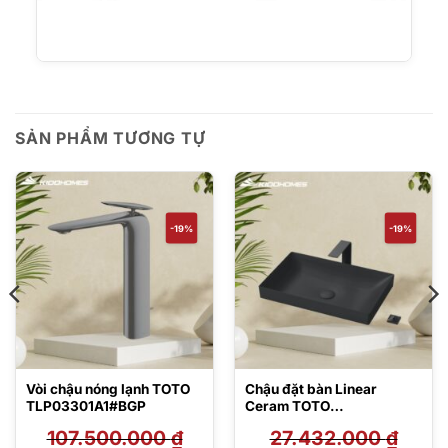
SẢN PHẨM TƯƠNG TỰ
-19%
-19%
Vòi chậu nóng lạnh TOTO
Chậu đặt bàn Linear
TLP03301A1#BGP
Ceram TOTO
LT4716G17#MBL
107.500.000
₫
27.432.000
₫