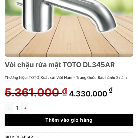
Vòi chậu rửa mặt TOTO DL345AR
Thương hiệu:
TOTO
|
Xuất xứ:
Việt Nam - Trung Quốc
|
Bảo hành:
2 năm
5.361.000
Giá
Giá
₫
₫
4.330.000
gốc
hiện
là:
tại
Vòi chậu rửa mặt TOTO DL345AR số lượng
5.361.000 ₫.
là:
4.330.
Thêm vào giỏ hàng
SKU:
DL345AR