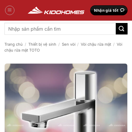
Bỏ
qua
Nhận giá tốt
nội
dung
Tìm
kiếm:
Trang chủ
/
Thiết bị vệ sinh
/
Sen vòi
/
Vòi chậu rửa mặt
/
Vòi
chậu rửa mặt TOTO