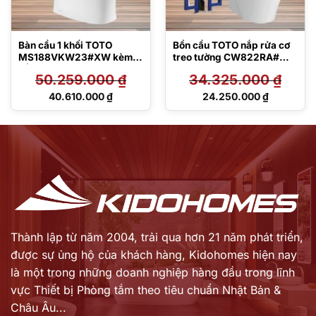
Bàn cầu 1 khối TOTO
Bồn cầu TOTO nắp rửa cơ
MS188VKW23#XW kèm
treo tường CW822RA#W
nắp rửa điện tử
TCW1211A#NW1 WH172A
50.259.000
₫
34.325.000
₫
TCF47360GAA
MB176G#WH
Giá
Giá
40.610.000
₫
24.250.000
₫
gốc
gốc
Giá
Giá
là:
là:
hiện
hiện
50.259.000 ₫.
34.325.000 ₫.
tại
tại
là:
là:
40.610.000 ₫.
24.250.000 ₫.
Thành lập từ năm 2004, trải qua hơn 21 năm phát triển,
được sự ủng hộ của khách hàng,
Kidohomes hiện nay
là một trong những doanh nghiệp hàng đầu trong lĩnh
vực Thiết bị Phòng tắm theo tiêu chuẩn Nhật Bản &
Châu Âu...