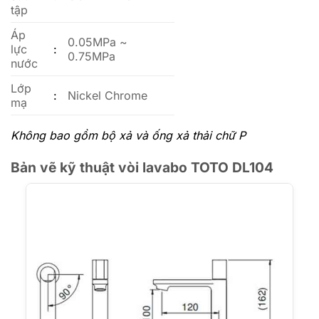
tập
Áp
0.05MPa ~
lực
:
0.75MPa
nước
Lớp
:
Nickel Chrome
mạ
Không bao gồm bộ xả và ống xả thải chữ P
Bản vẽ kỹ thuật vòi lavabo TOTO DL104