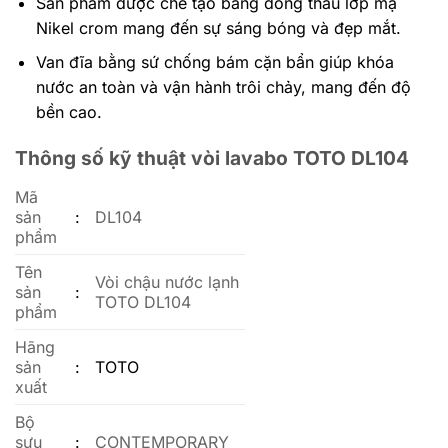
Sản phẩm được chế tạo bằng đồng thau lớp mạ
Nikel crom mang đến sự sáng bóng và đẹp mắt.
Van đĩa bằng sứ chống bám cặn bẩn giúp khóa
nước an toàn và vận hành trôi chảy, mang đến độ
bền cao.
Thông số kỹ thuật vòi lavabo TOTO DL104
Mã
sản
:
DL104
phẩm
Tên
Vòi chậu nước lạnh
sản
:
TOTO DL104
phẩm
Hãng
sản
:
TOTO
xuất
Bộ
sưu
:
CONTEMPORARY