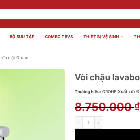
BỘ SƯU TẬP
COMBO TBVS
THIẾT BỊ VỆ SINH
TH
 rửa mặt Grohe
Vòi chậu lavab
Thương hiệu:
GROHE
|
Xuất xứ:
Đ
8.750.000
₫
Vòi chậu lavabo nóng lạnh Gr