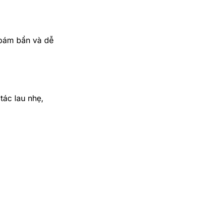
 bám bẩn và dễ
tác lau nhẹ,