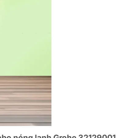
vabo nóng lạnh Grohe 32129001