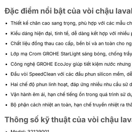
Đặc điểm nổi bật của vòi chậu lav
Thiết kế chân cao sang trọng, phù hợp với các mẫu ch
Kiểu dáng hiện đại, tinh tế, dễ dàng kết hợp với nhiề
Chất liệu đồng thau cao cấp, bền bỉ và an toàn cho n
Lớp mạ Crom GROHE StarLight sáng bóng, chống trầy
Công nghệ GROHE EcoJoy giúp tiết kiệm nước nhưng
Đầu vòi SpeedClean với các đầu phun silicon mềm, dễ
Hai chế độ phun linh hoạt, đáp ứng nhiều nhu cầu sử 
Vận hành êm ái, hạn chế tiếng ồn trong quá trình sử d
Bộ phận cách nhiệt an toàn, hạn chế truyền nhiệt ra thâ
Thông số kỹ thuật của vòi chậu l
Model: 32129001