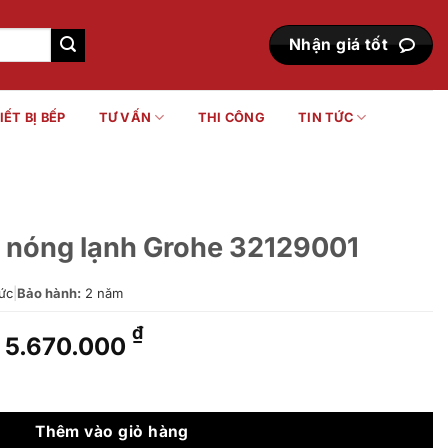
Nhận giá tốt
IẾT BỊ BẾP
TƯ VẤN
THI CÔNG
TIN TỨC
o nóng lạnh Grohe 32129001
ức
|
Bảo hành:
2 năm
Giá
Giá
₫
5.670.000
gốc
hiện
là:
tại
ohe 32129001 số lượng
8.750.000 ₫.
là:
5.670.000 ₫.
Thêm vào giỏ hàng