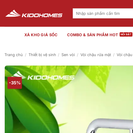
Bỏ
qua
Tìm
kiếm:
nội
dung
XẢ KHO GIÁ SỐC
COMBO & SẢN PHẨM HOT
Trang chủ
/
Thiết bị vệ sinh
/
Sen vòi
/
Vòi chậu rửa mặt
/
Vòi chậu
-35%