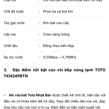
Chế độ nước
:
Phun tia và bọt khí
Tay gạt nước
:
Kim loại cao cấp
Lớp mạ
:
Crom sáng bóng
Chất liệu
:
Đồng thau bền đẹp
Áp lực nước
:
0,05Mpa ~ 0,75MPa
3. Đặc điểm nổi bật của
vòi bếp nóng lạnh TOTO
TKN34PBTN
–
Vòi rửa bát Toto Nhật Bản
được thiết kế tinh tế, hiện đại với
đầu vòi có khóa bấm để rút dây, thay đổi chiều dài của vòi, đáp
ứng nhu cầu rửa mọi vị trí xa. Đêm đến sự tiện nghi tuyệt vời.