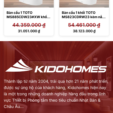
Bàn cầu 1 TOTO
Bàn cầu 1 khối TOTO
MS885CDW23#XW khối
MS823CDRW23 kèm nắp
kèm nắp rửa điện tử
rửa điện tử TCF47360GAA
44.359.000
₫
54.461.000
₫
TCF47360GAA
Giá
Giá
31.051.000
₫
38.123.000
₫
gốc
gốc
Giá
Giá
là:
là:
hiện
hiện
44.359.000 ₫.
54.461.000 ₫.
tại
tại
là:
là:
31.051.000 ₫.
38.123.000 ₫.
Thành lập từ năm 2004, trải qua hơn 21 năm phát triển,
được sự ủng hộ của khách hàng,
Kidohomes hiện nay
là một trong những doanh nghiệp hàng đầu trong lĩnh
vực Thiết bị Phòng tắm theo tiêu chuẩn Nhật Bản &
Châu Âu...