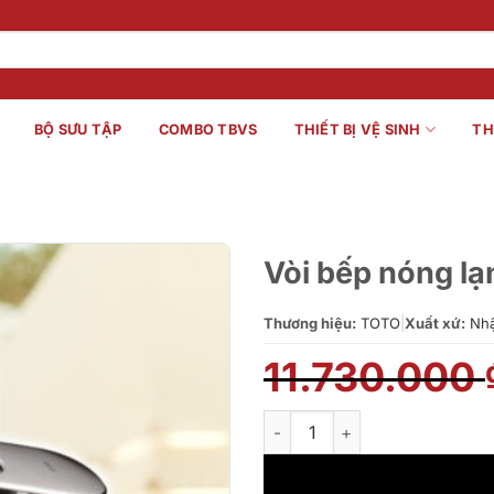
BỘ SƯU TẬP
COMBO TBVS
THIẾT BỊ VỆ SINH
TH
Vòi bếp nóng 
Thương hiệu:
TOTO
|
Xuất xứ:
Nhậ
11.730.000
Vòi bếp nóng lạnh TOTO TKG