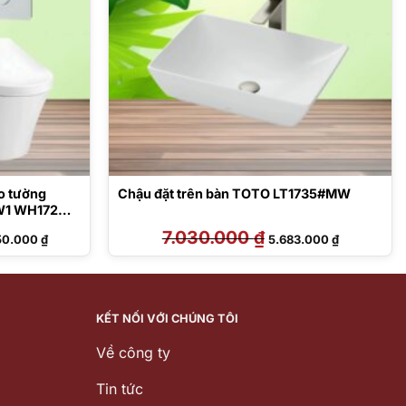
o tường
Chậu đặt trên bàn TOTO LT1735#MW
1 WH172A
Giá
7.030.000
₫
Giá
Giá
50.000
₫
5.683.000
₫
hiện
gốc
hiện
tại
là:
tại
5.000 ₫.
là:
7.030.000 ₫.
là:
24.250.000 ₫.
5.683.000 ₫
KẾT NỐI VỚI CHÚNG TÔI
Về công ty
Tin tức