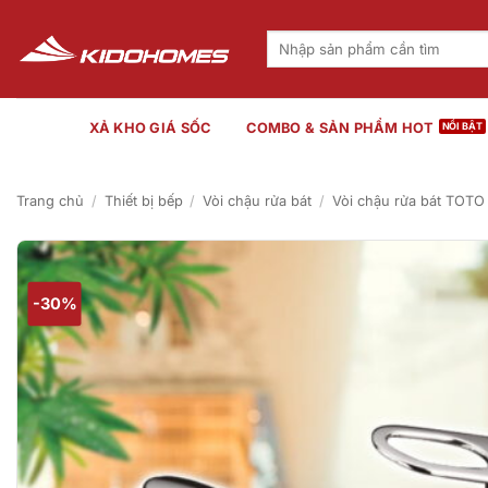
Bỏ
qua
Tìm
kiếm:
nội
dung
XẢ KHO GIÁ SỐC
COMBO & SẢN PHẨM HOT
Trang chủ
/
Thiết bị bếp
/
Vòi chậu rửa bát
/
Vòi chậu rửa bát TOTO
-30%