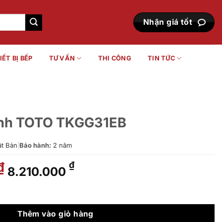
Nhận giá tốt
IẾT BỊ BẾP
TƯ VẤN
THI CÔNG
TIN TỨC
lạnh TOTO TKGG31EB
t Bản
|
Bảo hành:
2 năm
Giá
Giá
₫
₫
8.210.000
gốc
hiện
là:
tại
G31EB số lượng
11.730.000 ₫.
là:
8.210.000 ₫.
Thêm vào giỏ hàng