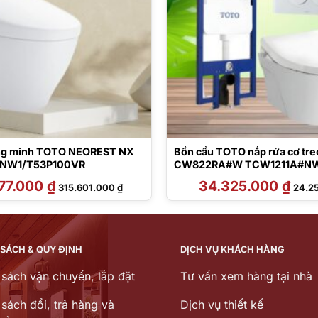
ông minh TOTO NEOREST NX
Bồn cầu TOTO nắp rửa cơ tre
NW1/T53P100VR
CW822RA#W TCW1211A#NW
MB176G#WH
77.000
₫
Giá
Giá
34.325.000
₫
Giá
315.601.000
₫
24.2
gốc
hiện
gốc
là:
tại
là:
390.577.000 ₫.
là:
34.32
315.601.000 ₫.
 SÁCH & QUY ĐỊNH
DỊCH VỤ KHÁCH HÀNG
 sách vận chuyển, lắp đặt
Tư vấn xem hàng tại nhà
sách đổi, trả hàng và
Dịch vụ thiết kế