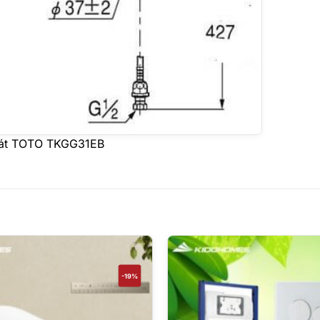
 bát TOTO TKGG31EB
-19%