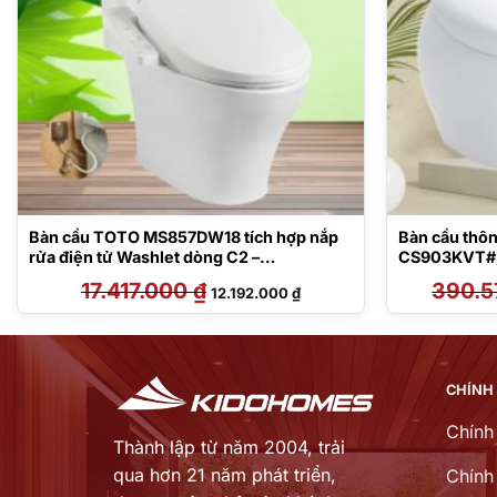
Bàn cầu TOTO MS857DW18 tích hợp nắp
Bàn cầu th
rửa điện tử Washlet dòng C2 –
CS903KVT#
TCF23710AAA
17.417.000
₫
Giá
Giá
390.5
12.192.000
₫
gốc
hiện
là:
tại
17.417.000 ₫.
là:
0 ₫.
12.192.000 ₫.
CHÍNH
Chính
Thành lập từ năm 2004, trải
qua hơn 21 năm phát triển,
Chính 