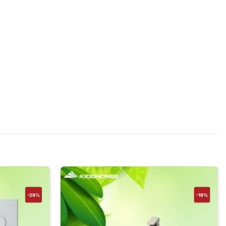
-29%
-19%