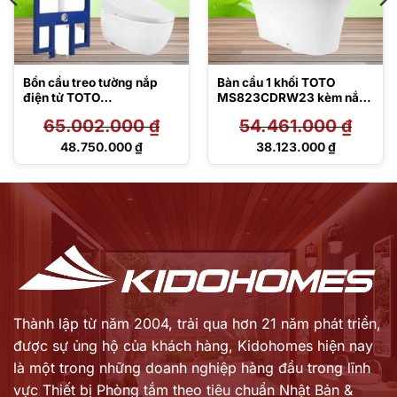
Bồn cầu treo tường nắp
Bàn cầu 1 khối TOTO
điện tử TOTO
MS823CDRW23 kèm nắp
CW812REA/TCF47360GA
rửa điện tử TCF47360GAA
65.002.000
₫
54.461.000
₫
A/WH172AT/TCA546/MB1
75M#SS
Giá
Giá
48.750.000
₫
38.123.000
₫
gốc
gốc
Giá
Giá
là:
là:
hiện
hiện
65.002.000 ₫.
54.461.000 ₫.
tại
tại
là:
là:
48.750.000 ₫.
38.123.000 ₫.
Thành lập từ năm 2004, trải qua hơn 21 năm phát triển,
được sự ủng hộ của khách hàng,
Kidohomes hiện nay
là một trong những doanh nghiệp hàng đầu trong lĩnh
vực Thiết bị Phòng tắm theo tiêu chuẩn Nhật Bản &