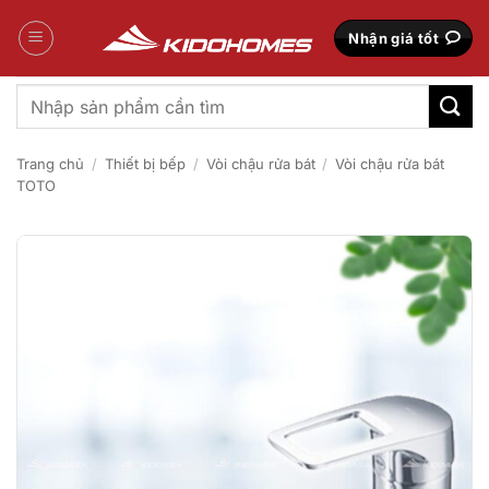
Bỏ
qua
Nhận giá tốt
nội
dung
Tìm
kiếm:
Trang chủ
/
Thiết bị bếp
/
Vòi chậu rửa bát
/
Vòi chậu rửa bát
TOTO