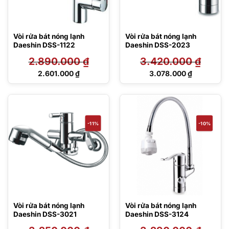
Vòi rửa bát nóng lạnh
Vòi rửa bát nóng lạnh
Daeshin DSS-1122
Daeshin DSS-2023
2.890.000
₫
3.420.000
₫
Giá
Giá
2.601.000
₫
3.078.000
₫
gốc
gốc
Giá
Giá
là:
là:
hiện
hiện
2.890.000 ₫.
3.420.000 ₫.
tại
tại
là:
là:
2.601.000 ₫.
3.078.000 ₫.
-11%
-10%
Vòi rửa bát nóng lạnh
Vòi rửa bát nóng lạnh
Daeshin DSS-3021
Daeshin DSS-3124