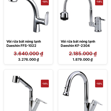
-10%
-14%
Vòi rửa bát nóng lạnh
Vòi rửa bát nóng lạnh
Daeshin FFS-1022
Daeshin KF-2304
3.640.000
₫
2.185.000
₫
Giá
Giá
3.276.000
₫
1.879.000
₫
gốc
gốc
Giá
Giá
là:
là:
hiện
hiện
3.640.000 ₫.
2.185.000 ₫.
tại
tại
là:
là:
3.276.000 ₫.
1.879.000 ₫.
-14%
-10%