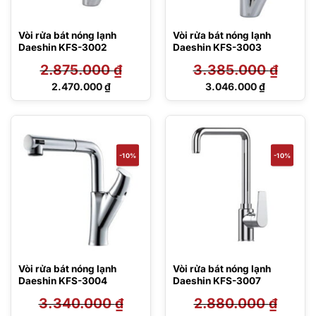
Vòi rửa bát nóng lạnh
Vòi rửa bát nóng lạnh
Daeshin KFS-3002
Daeshin KFS-3003
2.875.000
₫
3.385.000
₫
Giá
Giá
2.470.000
₫
3.046.000
₫
gốc
gốc
Giá
Giá
là:
là:
hiện
hiện
2.875.000 ₫.
3.385.000 ₫.
tại
tại
là:
là:
2.470.000 ₫.
3.046.000 ₫.
-10%
-10%
Vòi rửa bát nóng lạnh
Vòi rửa bát nóng lạnh
Daeshin KFS-3004
Daeshin KFS-3007
3.340.000
₫
2.880.000
₫