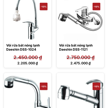
2.950.000 ₫.
2.556.000 ₫.
-10%
-10%
Vòi rửa bát nóng lạnh
Vòi rửa bát nóng lạnh
Daeshin DSS-1024
Daeshin DSS-1121
2.450.000
₫
2.750.000
₫
Giá
Giá
2.205.000
₫
2.475.000
₫
gốc
gốc
Giá
Giá
là:
là:
hiện
hiện
2.450.000 ₫.
2.750.000 ₫.
tại
tại
là:
là:
2.205.000 ₫.
2.475.000 ₫.
-10%
-10%