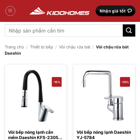
Bỏ
qua
Nhận giá tốt
nội
dung
Tìm
kiếm:
Trang chủ
/
Thiết bị bếp
/
Vòi chậu rửa bát
/
Vòi chậu rửa bát
Daeshin
-15%
-10%
Vòi bếp nóng lạnh cần
Vòi bếp nóng lạnh Daeshin
mềm Daeshin KFS-2305
YJ-5784