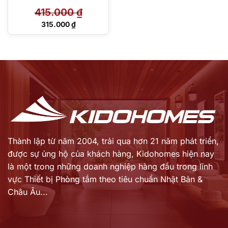
415.000
₫
Giá
315.000
₫
gốc
Giá
là:
hiện
415.000 ₫.
tại
là:
315.000 ₫.
Thành lập từ năm 2004, trải qua hơn 21 năm phát triển,
được sự ủng hộ của khách hàng,
Kidohomes hiện nay
là một trong những doanh nghiệp hàng đầu trong lĩnh
vực Thiết bị Phòng tắm theo tiêu chuẩn Nhật Bản &
Châu Âu...