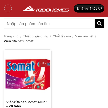
Bỏ
qua
Nhận giá tốt
nội
dung
Tìm
kiếm:
Trang chủ
/
Thiết bị gia dụng
/
Chất tẩy rửa
/
Viên rửa bát
/
Viên rửa bát Somat
-24%
Viên rửa bát Somat All in 1
– 26 tabs