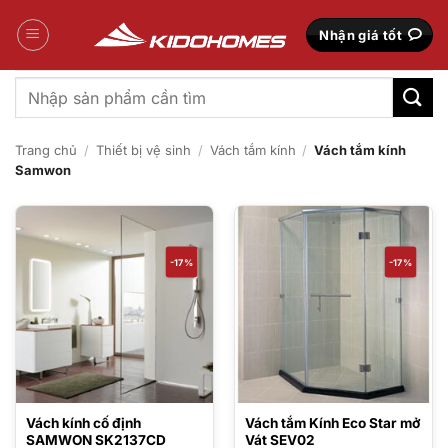
Bỏ
qua
Nhận giá tốt
nội
dung
Tìm
kiếm:
Trang chủ
/
Thiết bị vệ sinh
/
Vách tắm kính
/
Vách tắm kính
Samwon
-17%
-17%
Vách kính cố định
Vách tắm Kính Eco Star mở
SAMWON SK2137CD
Vát SEV02