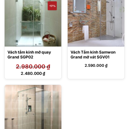
-17%
Vách tắm kính mở quay
Vách Tắm kính Samwon
Grand SGP02
Grand mở vát SGV01
2.980.000
₫
2.590.000
₫
Giá
2.480.000
₫
gốc
Giá
là:
hiện
2.980.000 ₫.
tại
là:
2.480.000 ₫.