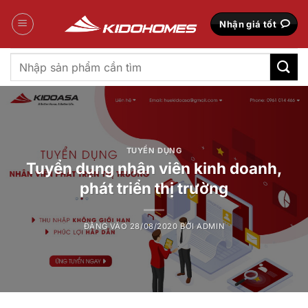
Bỏ
qua
Nhận giá tốt
nội
dung
Tìm
kiếm:
TUYỂN DỤNG
Tuyển dụng nhân viên kinh doanh,
phát triển thị trường
ĐĂNG VÀO
28/08/2020
BỞI
ADMIN